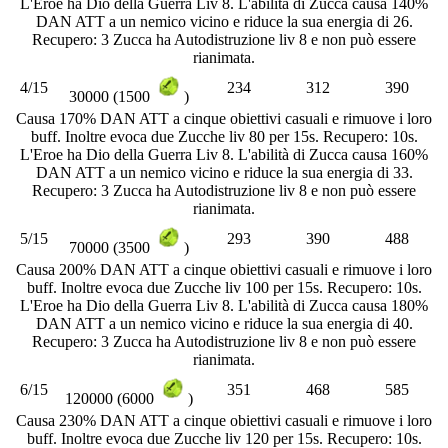
L'Eroe ha Dio della Guerra Liv 8. L'abilità di Zucca causa 140%
DAN ATT a un nemico vicino e riduce la sua energia di 26.
Recupero: 3 Zucca ha Autodistruzione liv 8 e non può essere
rianimata.
4/15
234
312
390
30000 (1500
)
Causa 170% DAN ATT a cinque obiettivi casuali e rimuove i loro
buff. Inoltre evoca due Zucche liv 80 per 15s. Recupero: 10s.
L'Eroe ha Dio della Guerra Liv 8. L'abilità di Zucca causa 160%
DAN ATT a un nemico vicino e riduce la sua energia di 33.
Recupero: 3 Zucca ha Autodistruzione liv 8 e non può essere
rianimata.
5/15
293
390
488
70000 (3500
)
Causa 200% DAN ATT a cinque obiettivi casuali e rimuove i loro
buff. Inoltre evoca due Zucche liv 100 per 15s. Recupero: 10s.
L'Eroe ha Dio della Guerra Liv 8. L'abilità di Zucca causa 180%
DAN ATT a un nemico vicino e riduce la sua energia di 40.
Recupero: 3 Zucca ha Autodistruzione liv 8 e non può essere
rianimata.
6/15
351
468
585
120000 (6000
)
Causa 230% DAN ATT a cinque obiettivi casuali e rimuove i loro
buff. Inoltre evoca due Zucche liv 120 per 15s. Recupero: 10s.