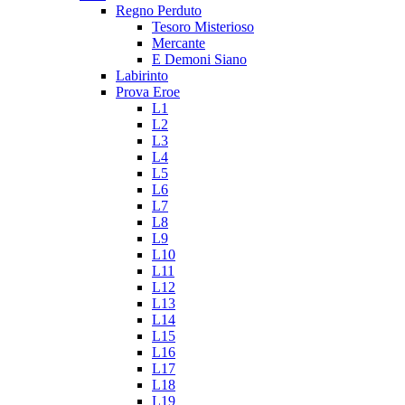
Regno Perduto
Tesoro Misterioso
Mercante
E Demoni Siano
Labirinto
Prova Eroe
L1
L2
L3
L4
L5
L6
L7
L8
L9
L10
L11
L12
L13
L14
L15
L16
L17
L18
L19