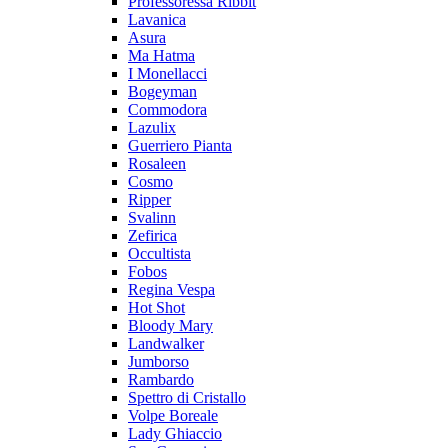
Professoressa Ribbit
Lavanica
Asura
Ma Hatma
I Monellacci
Bogeyman
Commodora
Lazulix
Guerriero Pianta
Rosaleen
Cosmo
Ripper
Svalinn
Zefirica
Occultista
Fobos
Regina Vespa
Hot Shot
Bloody Mary
Landwalker
Jumborso
Rambardo
Spettro di Cristallo
Volpe Boreale
Lady Ghiaccio