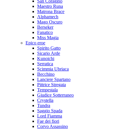
San Coraggio
Maestro Runa
Matrona Brace
Alphamech
Mago Oscuro
Berseker
Fanatico
Miss Magia
Epico eroe
Spirito Gatto
Sicario Arde
Kunoichi
Serratica
Scimmia Ubriaca
Becchino
Lanciere Spartano
Pittrice Stregata
Tempestala
Giudice Sotterraneo
Crystella
Tundra
Saggio Spada
Lord Fiamma
Fae dei fiori
Corvo Assassino