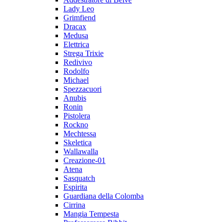
Lady Leo
Grimfiend
Dracax
Medusa
Elettrica
Strega Trixie
Redivivo
Rodolfo
Michael
Spezzacuori
Anubis
Ronin
Pistolera
Rockno
Mechtessa
Skeletica
Wallawalla
Creazione-01
Atena
Sasquatch
Espirita
Guardiana della Colomba
Cirrina
Mangia Tempesta