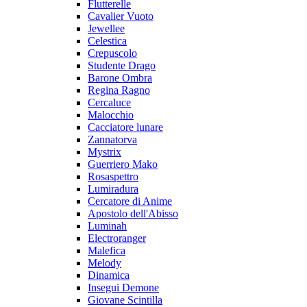
Flutterelle
Cavalier Vuoto
Jewellee
Celestica
Crepuscolo
Studente Drago
Barone Ombra
Regina Ragno
Cercaluce
Malocchio
Cacciatore lunare
Zannatorva
Mystrix
Guerriero Mako
Rosaspettro
Lumiradura
Cercatore di Anime
Apostolo dell'Abisso
Luminah
Electroranger
Malefica
Melody
Dinamica
Insegui Demone
Giovane Scintilla