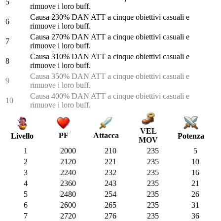
5
rimuove i loro buff.
Causa 230% DAN ATT a cinque obiettivi casuali e
6
rimuove i loro buff.
Causa 270% DAN ATT a cinque obiettivi casuali e
7
rimuove i loro buff.
Causa 310% DAN ATT a cinque obiettivi casuali e
8
rimuove i loro buff.
Causa 350% DAN ATT a cinque obiettivi casuali e
9
rimuove i loro buff.
Causa 400% DAN ATT a cinque obiettivi casuali e
10
rimuove i loro buff.
VEL
PF
Attacca
Potenza
Livello
MOV
1
2000
210
235
5
2
2120
221
235
10
3
2240
232
235
16
4
2360
243
235
21
5
2480
254
235
26
6
2600
265
235
31
7
2720
276
235
36