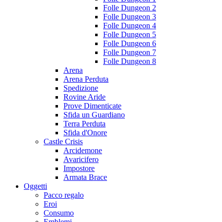
Folle Dungeon 2
Folle Dungeon 3
Folle Dungeon 4
Folle Dungeon 5
Folle Dungeon 6
Folle Dungeon 7
Folle Dungeon 8
Arena
Arena Perduta
Spedizione
Rovine Aride
Prove Dimenticate
Sfida un Guardiano
Terra Perduta
Sfida d'Onore
Castle Crisis
Arcidemone
Avaricifero
Impostore
Armata Brace
Oggetti
Pacco regalo
Eroi
Consumo
Emblemi