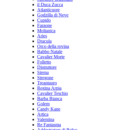
il Duca Zucca
Atlanticuore
Godzilla di Neve
Cupido
Faraone
Moltanica
Aries
Dracula
Orco della rovina
Babbo Natale
Cavalier Morte
Folletto
Distruttore
Sirena
Stregone
Treantauro
Regina Arpia
Cavalier Teschio
Barba Bianca
Golem
Candy Kane
Artica
Valentina
Re Fantasma
Addestratore di Belve