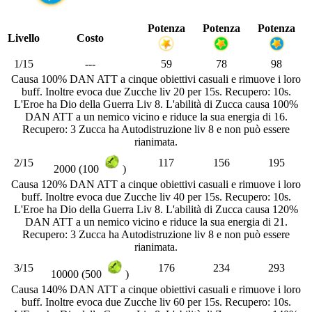
Potenza
Potenza
Potenza
Livello
Costo
1/15
---
59
78
98
Causa 100% DAN ATT a cinque obiettivi casuali e rimuove i loro
buff. Inoltre evoca due Zucche liv 20 per 15s. Recupero: 10s.
L'Eroe ha Dio della Guerra Liv 8. L'abilità di Zucca causa 100%
DAN ATT a un nemico vicino e riduce la sua energia di 16.
Recupero: 3 Zucca ha Autodistruzione liv 8 e non può essere
rianimata.
2/15
117
156
195
2000 (100
)
Causa 120% DAN ATT a cinque obiettivi casuali e rimuove i loro
buff. Inoltre evoca due Zucche liv 40 per 15s. Recupero: 10s.
L'Eroe ha Dio della Guerra Liv 8. L'abilità di Zucca causa 120%
DAN ATT a un nemico vicino e riduce la sua energia di 21.
Recupero: 3 Zucca ha Autodistruzione liv 8 e non può essere
rianimata.
3/15
176
234
293
10000 (500
)
Causa 140% DAN ATT a cinque obiettivi casuali e rimuove i loro
buff. Inoltre evoca due Zucche liv 60 per 15s. Recupero: 10s.