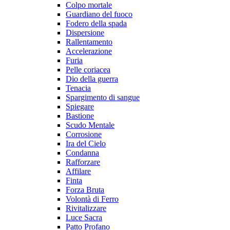
Colpo mortale
Guardiano del fuoco
Fodero della spada
Dispersione
Rallentamento
Accelerazione
Furia
Pelle coriacea
Dio della guerra
Tenacia
Spargimento di sangue
Spiegare
Bastione
Scudo Mentale
Corrosione
Ira del Cielo
Condanna
Rafforzare
Affilare
Finta
Forza Bruta
Volontà di Ferro
Rivitalizzare
Luce Sacra
Patto Profano