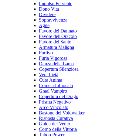
Impulso Fervente
Dono Vita
Dividere
Sopravvivenza
Agile
Favore del Dannato
Favore dell'Oracolo
Favore del Santo
Armatura Maligna
Furtivo
Furia Vigorosa
Danza della Lama
Copertura Silenziosa
Vera Pietà
Cura Anima
Cometa Infuocata
Graal Vampiro
Copertura del Drago
Prisma Negativo
Arco Vincolato
Bastone del Voidwalker
Risposta Curativa
Guida del Vento
Corno della Vittoria
Taboo Power