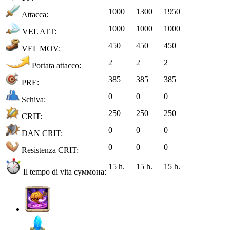
1000
1300
1950
Attacca:
1000
1000
1000
VEL ATT:
450
450
450
VEL MOV:
2
2
2
Portata attacco:
385
385
385
PRE:
0
0
0
Schiva:
250
250
250
CRIT:
0
0
0
DAN CRIT:
0
0
0
Resistenza CRIT:
15 h.
15 h.
15 h.
Il tempo di vita суммона: