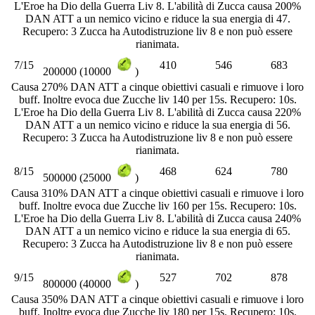
L'Eroe ha Dio della Guerra Liv 8. L'abilità di Zucca causa 200%
DAN ATT a un nemico vicino e riduce la sua energia di 47.
Recupero: 3 Zucca ha Autodistruzione liv 8 e non può essere
rianimata.
7/15
410
546
683
200000 (10000
)
Causa 270% DAN ATT a cinque obiettivi casuali e rimuove i loro
buff. Inoltre evoca due Zucche liv 140 per 15s. Recupero: 10s.
L'Eroe ha Dio della Guerra Liv 8. L'abilità di Zucca causa 220%
DAN ATT a un nemico vicino e riduce la sua energia di 56.
Recupero: 3 Zucca ha Autodistruzione liv 8 e non può essere
rianimata.
8/15
468
624
780
500000 (25000
)
Causa 310% DAN ATT a cinque obiettivi casuali e rimuove i loro
buff. Inoltre evoca due Zucche liv 160 per 15s. Recupero: 10s.
L'Eroe ha Dio della Guerra Liv 8. L'abilità di Zucca causa 240%
DAN ATT a un nemico vicino e riduce la sua energia di 65.
Recupero: 3 Zucca ha Autodistruzione liv 8 e non può essere
rianimata.
9/15
527
702
878
800000 (40000
)
Causa 350% DAN ATT a cinque obiettivi casuali e rimuove i loro
buff. Inoltre evoca due Zucche liv 180 per 15s. Recupero: 10s.