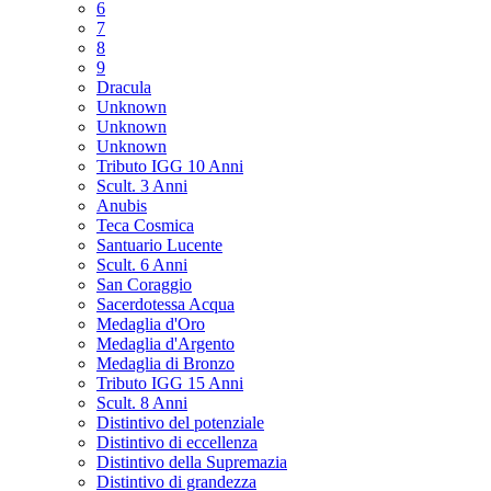
6
7
8
9
Dracula
Unknown
Unknown
Unknown
Tributo IGG 10 Anni
Scult. 3 Anni
Anubis
Teca Cosmica
Santuario Lucente
Scult. 6 Anni
San Coraggio
Sacerdotessa Acqua
Medaglia d'Oro
Medaglia d'Argento
Medaglia di Bronzo
Tributo IGG 15 Anni
Scult. 8 Anni
Distintivo del potenziale
Distintivo di eccellenza
Distintivo della Supremazia
Distintivo di grandezza