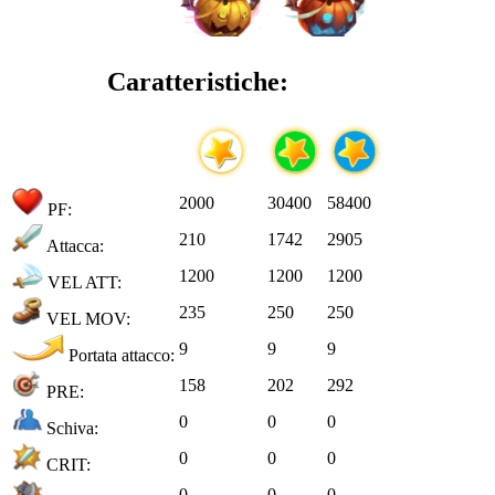
Caratteristiche:
2000
30400
58400
PF:
210
1742
2905
Attacca:
1200
1200
1200
VEL ATT:
235
250
250
VEL MOV:
9
9
9
Portata attacco:
158
202
292
PRE:
0
0
0
Schiva:
0
0
0
CRIT:
0
0
0