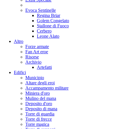
Evoca Sentinelle
Regina Briar
Golem Congelato
Stallone di Fuoco
Cerbero
Leone Alato
Altro
Forze armate
Fan Art eroe
Risorse
Archivio
Artefatti
Edifici
Municipio
Altare degli eroi
Accampamento militare
Miniera d'oro
Mulino del mana
Deposito d'oro
Deposito di mana
Torre di guardia
Torre di frecce
Torre magica