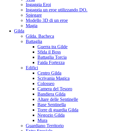
Ingaggia Eroi
Ingaggia un eroe utilizzando DO.
Spiegare
Modello 3D di un eroe
Magia
Gilda
Gilda. Bacheca
Battaglia
Guerra tra Gilde
Sfida il Boss
Battaglia Torcia
Faida Fortezza
Edifici
Centro Gilda
Scrivania Magica
Colosseo
Camera del Tesoro
Bandiera Gilda
Altare delle Sentinelle
Base Sentinella
Torre di guardia Gilda
Negozio Gilda
Mura
Guardiano Territorio
Extra Speciale