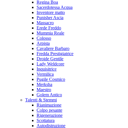
Regina Boa
Sacerdotessa Acqua
Inventore matto
Punisher Ascia
Massacro
Erede Freddo
Mummia Reale
Colosso
Arpista
Cavaliere Barbaro
Fredda Prestigiatrice
Droide Gentile
Lady Weldcore
Inquisitrice
Vermilica
Pugile Cosmico
Merksha
Maestro
Golem Antico
Talenti & Stemmi
Rianimazione
Colpo pesante
Rigenerazione
Scottatura
Autodistruzione