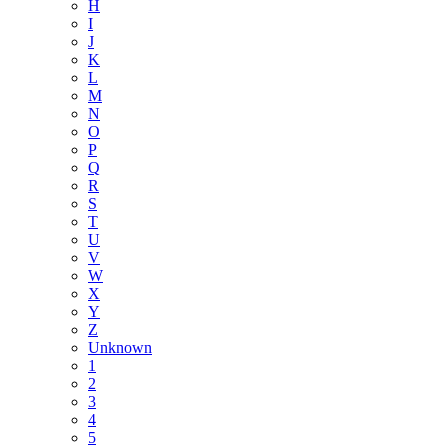
H
I
J
K
L
M
N
O
P
Q
R
S
T
U
V
W
X
Y
Z
Unknown
1
2
3
4
5