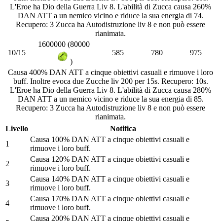
L'Eroe ha Dio della Guerra Liv 8. L'abilità di Zucca causa 260%
DAN ATT a un nemico vicino e riduce la sua energia di 74.
Recupero: 3 Zucca ha Autodistruzione liv 8 e non può essere
rianimata.
1600000 (80000
10/15
585
780
975
)
Causa 400% DAN ATT a cinque obiettivi casuali e rimuove i loro
buff. Inoltre evoca due Zucche liv 200 per 15s. Recupero: 10s.
L'Eroe ha Dio della Guerra Liv 8. L'abilità di Zucca causa 280%
DAN ATT a un nemico vicino e riduce la sua energia di 85.
Recupero: 3 Zucca ha Autodistruzione liv 8 e non può essere
rianimata.
Livello
Notifica
Causa 100% DAN ATT a cinque obiettivi casuali e
1
rimuove i loro buff.
Causa 120% DAN ATT a cinque obiettivi casuali e
2
rimuove i loro buff.
Causa 140% DAN ATT a cinque obiettivi casuali e
3
rimuove i loro buff.
Causa 170% DAN ATT a cinque obiettivi casuali e
4
rimuove i loro buff.
Causa 200% DAN ATT a cinque obiettivi casuali e