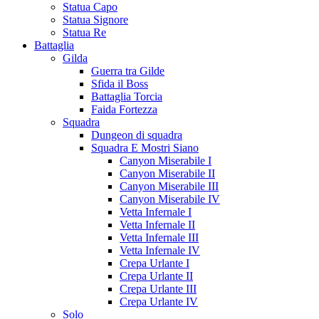
Statua Capo
Statua Signore
Statua Re
Battaglia
Gilda
Guerra tra Gilde
Sfida il Boss
Battaglia Torcia
Faida Fortezza
Squadra
Dungeon di squadra
Squadra E Mostri Siano
Canyon Miserabile I
Canyon Miserabile II
Canyon Miserabile III
Canyon Miserabile IV
Vetta Infernale I
Vetta Infernale II
Vetta Infernale III
Vetta Infernale IV
Crepa Urlante I
Crepa Urlante II
Crepa Urlante III
Crepa Urlante IV
Solo