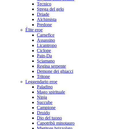
Tecnico
Strega del gelo
Driade
Alchimista
Predone
Élite eroe
Carnefice
Assassino
Licantropo
Ciclope
Pain-Da
Sciamano
Regina serpente
Demone dei ghiacci
Tritone
Leggendario eroe
Paladino
Mago spirituale
Ninja
Succube
Campione
Druido
Dio del tuono
Capotribù minotauro
Mietitore brizzolato