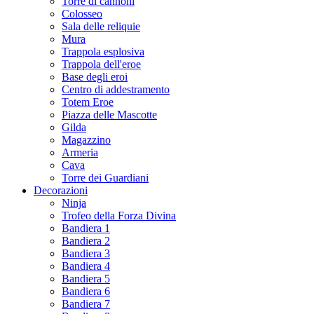
Torre di cannoni
Colosseo
Sala delle reliquie
Mura
Trappola esplosiva
Trappola dell'eroe
Base degli eroi
Centro di addestramento
Totem Eroe
Piazza delle Mascotte
Gilda
Magazzino
Armeria
Cava
Torre dei Guardiani
Decorazioni
Ninja
Trofeo della Forza Divina
Bandiera 1
Bandiera 2
Bandiera 3
Bandiera 4
Bandiera 5
Bandiera 6
Bandiera 7