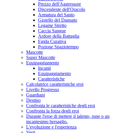
Prezzo dell'Aggressore
Discendente dell'Oracolo
Armatura del Santo
Gioiello del Dannato
Legame Stretto
Caccia Sangue
Ardore della Battaglia
Egida Curativa
Pozione Spaziotempo
Mascotte
Super Mascotte
Equipaggiamento
Incanti
Equipaggiamento
Caratteristiche
Calcolatrice caratteristiche eroi
Livello Progresso
Guardiani
Destino
Confronta le caratteristiche degli eroi
Confronta la forza degli eroi
Durante l'eroe di mettere il talento, rune o un
incantesimo bersaglio.
L'evoluzione e l'esperienza
Vesti