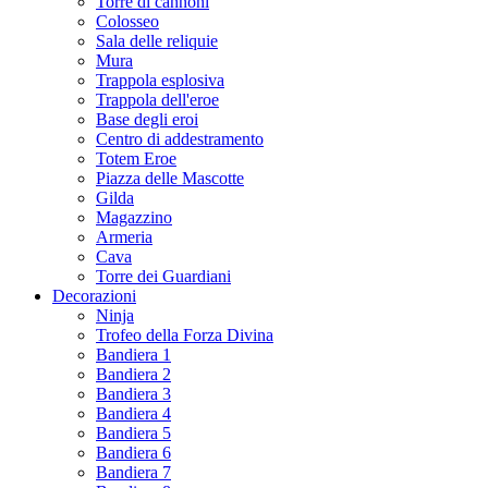
Torre di cannoni
Colosseo
Sala delle reliquie
Mura
Trappola esplosiva
Trappola dell'eroe
Base degli eroi
Centro di addestramento
Totem Eroe
Piazza delle Mascotte
Gilda
Magazzino
Armeria
Cava
Torre dei Guardiani
Decorazioni
Ninja
Trofeo della Forza Divina
Bandiera 1
Bandiera 2
Bandiera 3
Bandiera 4
Bandiera 5
Bandiera 6
Bandiera 7