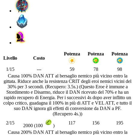
Potenza
Potenza
Potenza
Livello
Costo
1/15
---
59
78
98
Causa 100% DAN ATT al bersaglio nemico più vicino entro la
gittata. Riduce anche la resistenza CRIT degli eroi nemici vicini del
30% per 3 secondi. (Recupero: 3.5s.) (Questo Eroe è immune a
Stordimento e Disarmo, riduce il DAN ricevuto del 70% e ha un
rapido recupero di Energia. Per i successivi 4s dopo aver inflitto un
colpo critico, guadagna il 100% in più di ATT e VEL ATT, e tutto il
suo DAN ignora gli effetti di conversione da DAN a PF.
(Recupero 4s.))
2/15
117
156
195
2000 (100
)
Causa 200% DAN ATT al bersaglio nemico più vicino entro la