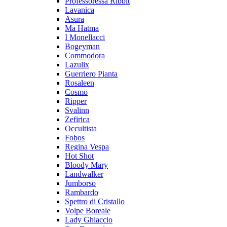
Professoressa Ribbit
Lavanica
Asura
Ma Hatma
I Monellacci
Bogeyman
Commodora
Lazulix
Guerriero Pianta
Rosaleen
Cosmo
Ripper
Svalinn
Zefirica
Occultista
Fobos
Regina Vespa
Hot Shot
Bloody Mary
Landwalker
Jumborso
Rambardo
Spettro di Cristallo
Volpe Boreale
Lady Ghiaccio