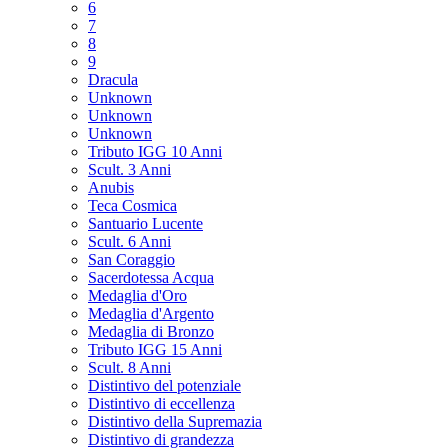
6
7
8
9
Dracula
Unknown
Unknown
Unknown
Tributo IGG 10 Anni
Scult. 3 Anni
Anubis
Teca Cosmica
Santuario Lucente
Scult. 6 Anni
San Coraggio
Sacerdotessa Acqua
Medaglia d'Oro
Medaglia d'Argento
Medaglia di Bronzo
Tributo IGG 15 Anni
Scult. 8 Anni
Distintivo del potenziale
Distintivo di eccellenza
Distintivo della Supremazia
Distintivo di grandezza