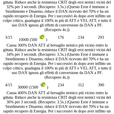
gittata. Riduce anche la resistenza CRIT degli eroi nemici vicini del
32% per 3 secondi. (Recupero: 3.5s.) (Questo Eroe è immune a
Stordimento e Disarmo, riduce il DAN ricevuto del 70% e ha un
rapido recupero di Energia. Per i successivi 4s dopo aver inflitto un
colpo critico, guadagna il 100% in più di ATT e VEL ATT, e tutto il
suo DAN ignora gli effetti di conversione da DAN a PF.
(Recupero 4s.))
3/15
176
234
293
10000 (500
)
Causa 300% DAN ATT al bersaglio nemico più vicino entro la
gittata. Riduce anche la resistenza CRIT degli eroi nemici vicini del
34% per 3 secondi. (Recupero: 3.5s.) (Questo Eroe è immune a
Stordimento e Disarmo, riduce il DAN ricevuto del 70% e ha un
rapido recupero di Energia. Per i successivi 4s dopo aver inflitto un
colpo critico, guadagna il 100% in più di ATT e VEL ATT, e tutto il
suo DAN ignora gli effetti di conversione da DAN a PF.
(Recupero 4s.))
4/15
234
312
390
30000 (1500
)
Causa 400% DAN ATT al bersaglio nemico più vicino entro la
gittata. Riduce anche la resistenza CRIT degli eroi nemici vicini del
36% per 3 secondi. (Recupero: 3.5s.) (Questo Eroe è immune a
Stordimento e Disarmo, riduce il DAN ricevuto del 70% e ha un
rapido recupero di Energia. Per i successivi 4s dopo aver inflitto un