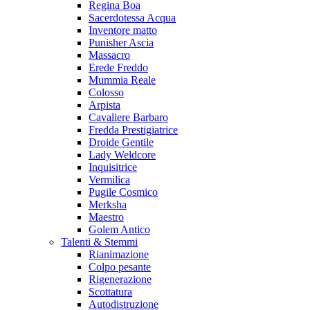
Regina Boa
Sacerdotessa Acqua
Inventore matto
Punisher Ascia
Massacro
Erede Freddo
Mummia Reale
Colosso
Arpista
Cavaliere Barbaro
Fredda Prestigiatrice
Droide Gentile
Lady Weldcore
Inquisitrice
Vermilica
Pugile Cosmico
Merksha
Maestro
Golem Antico
Talenti & Stemmi
Rianimazione
Colpo pesante
Rigenerazione
Scottatura
Autodistruzione