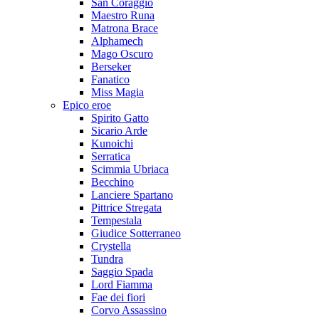
San Coraggio
Maestro Runa
Matrona Brace
Alphamech
Mago Oscuro
Berseker
Fanatico
Miss Magia
Epico eroe
Spirito Gatto
Sicario Arde
Kunoichi
Serratica
Scimmia Ubriaca
Becchino
Lanciere Spartano
Pittrice Stregata
Tempestala
Giudice Sotterraneo
Crystella
Tundra
Saggio Spada
Lord Fiamma
Fae dei fiori
Corvo Assassino