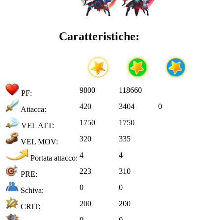
Caratteristiche:
9800
118660
PF:
420
3404
0
Attacca:
1750
1750
VEL ATT:
320
335
VEL MOV:
4
4
Portata attacco:
223
310
PRE:
0
0
Schiva:
200
200
CRIT:
0
0