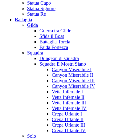
Statua Capo
Statua Signore
Statua Re
Battaglia
Gilda
Guerra tra Gilde
Sfida il Boss
Battaglia Torcia
Faida Fortezza
Squadra
Dungeon di squadra
Squadra E Mostri Siano
Canyon Miserabile I
Canyon Miserabile II
Canyon Miserabile III
Canyon Miserabile IV
Vetta Infernale I
Vetta Infernale II
Vetta Infernale III
Vetta Infernale IV
Crepa Urlante I
Crepa Urlante II
Crepa Urlante III
Crepa Urlante IV
Solo