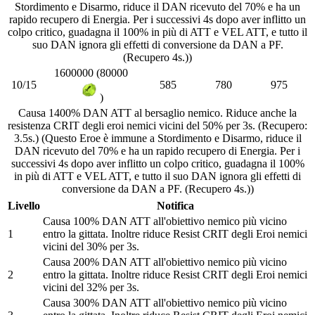
Stordimento e Disarmo, riduce il DAN ricevuto del 70% e ha un
rapido recupero di Energia. Per i successivi 4s dopo aver inflitto un
colpo critico, guadagna il 100% in più di ATT e VEL ATT, e tutto il
suo DAN ignora gli effetti di conversione da DAN a PF.
(Recupero 4s.))
1600000 (80000
10/15
585
780
975
)
Causa 1400% DAN ATT al bersaglio nemico. Riduce anche la
resistenza CRIT degli eroi nemici vicini del 50% per 3s. (Recupero:
3.5s.) (Questo Eroe è immune a Stordimento e Disarmo, riduce il
DAN ricevuto del 70% e ha un rapido recupero di Energia. Per i
successivi 4s dopo aver inflitto un colpo critico, guadagna il 100%
in più di ATT e VEL ATT, e tutto il suo DAN ignora gli effetti di
conversione da DAN a PF. (Recupero 4s.))
Livello
Notifica
Causa 100% DAN ATT all'obiettivo nemico più vicino
1
entro la gittata. Inoltre riduce Resist CRIT degli Eroi nemici
vicini del 30% per 3s.
Causa 200% DAN ATT all'obiettivo nemico più vicino
2
entro la gittata. Inoltre riduce Resist CRIT degli Eroi nemici
vicini del 32% per 3s.
Causa 300% DAN ATT all'obiettivo nemico più vicino