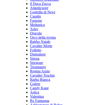
il Duca Zucca
Atlanticuore
Godzilla di Neve
Cupido
Faraone
Moltanica
Aries
Dracula
Orco della rovina
Babbo Natale
Cavalier Morte
Folletto
Distruttore
Sirena
Stregone
Treantauro
Regina Arpia
Cavalier Teschio
Barba Bianca
Golem
Candy Kane
Artica
Valentina
Re Fantasma
Addestratore di Belve