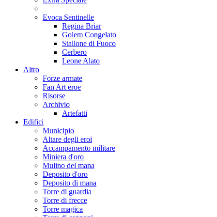
Evoca Sentinelle
Regina Briar
Golem Congelato
Stallone di Fuoco
Cerbero
Leone Alato
Altro
Forze armate
Fan Art eroe
Risorse
Archivio
Artefatti
Edifici
Municipio
Altare degli eroi
Accampamento militare
Miniera d'oro
Mulino del mana
Deposito d'oro
Deposito di mana
Torre di guardia
Torre di frecce
Torre magica