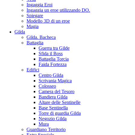
Ingaggia Eroi
Ingaggia un eroe utilizzando DO.
Spiegare
Modello 3D di un eroe
Magia
Gilda
Gilda. Bacheca
Battaglia
Guerra tra Gilde
Sfida il Boss
Battaglia Torcia
Faida Fortezza
Edifici
Centro Gilda
Scrivania Magica
Colosseo
Camera del Tesoro
Bandiera Gilda
Altare delle Sentinelle
Base Sentinella
Torre di guardia Gilda
Negozio Gilda
Mura
Guardiano Territorio
Extra Speciale