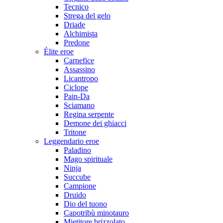
Tecnico
Strega del gelo
Driade
Alchimista
Predone
Élite eroe
Carnefice
Assassino
Licantropo
Ciclope
Pain-Da
Sciamano
Regina serpente
Demone dei ghiacci
Tritone
Leggendario eroe
Paladino
Mago spirituale
Ninja
Succube
Campione
Druido
Dio del tuono
Capotribù minotauro
Mietitore brizzolato