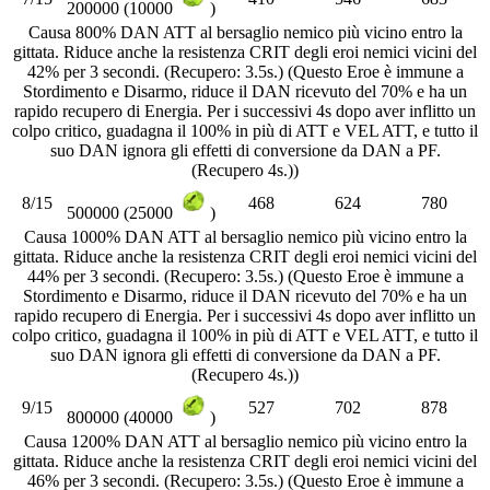
200000 (10000
)
Causa 800% DAN ATT al bersaglio nemico più vicino entro la
gittata. Riduce anche la resistenza CRIT degli eroi nemici vicini del
42% per 3 secondi. (Recupero: 3.5s.) (Questo Eroe è immune a
Stordimento e Disarmo, riduce il DAN ricevuto del 70% e ha un
rapido recupero di Energia. Per i successivi 4s dopo aver inflitto un
colpo critico, guadagna il 100% in più di ATT e VEL ATT, e tutto il
suo DAN ignora gli effetti di conversione da DAN a PF.
(Recupero 4s.))
8/15
468
624
780
500000 (25000
)
Causa 1000% DAN ATT al bersaglio nemico più vicino entro la
gittata. Riduce anche la resistenza CRIT degli eroi nemici vicini del
44% per 3 secondi. (Recupero: 3.5s.) (Questo Eroe è immune a
Stordimento e Disarmo, riduce il DAN ricevuto del 70% e ha un
rapido recupero di Energia. Per i successivi 4s dopo aver inflitto un
colpo critico, guadagna il 100% in più di ATT e VEL ATT, e tutto il
suo DAN ignora gli effetti di conversione da DAN a PF.
(Recupero 4s.))
9/15
527
702
878
800000 (40000
)
Causa 1200% DAN ATT al bersaglio nemico più vicino entro la
gittata. Riduce anche la resistenza CRIT degli eroi nemici vicini del
46% per 3 secondi. (Recupero: 3.5s.) (Questo Eroe è immune a