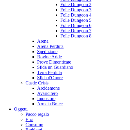
Folle Dungeon 2
Folle Dungeon 3
Folle Dungeon 4
Folle Dungeon 5
Folle Dungeon 6
Folle Dungeon 7
Folle Dungeon 8
Arena
Arena Perduta
Spedizione
Rovine Aride
Prove Dimenticate
Sfida un Guardiano
Terra Perduta
Sfida d'Onore
Castle Crisis
Arcidemone
Avaricifero
Impostore
Armata Brace
Oggetti
Pacco regalo
Eroi
Consumo
Emblemi