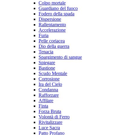
Colpo mortale
Guardiano del fuoco
Fodero della spada
Dispersione
Rallentamento
Accelerazione
Furia
Pelle coriacea
Dio della guerra
Tenacia
Spargimento di sangue
Spiegare
Bastione
Scudo Mentale
Corrosione
Ira del Cielo
Condanna
Rafforzare
Affilare
Finta
Forza Bruta
Volontà di Ferro
Rivitalizzare
Luce Sacra
Patto Profano