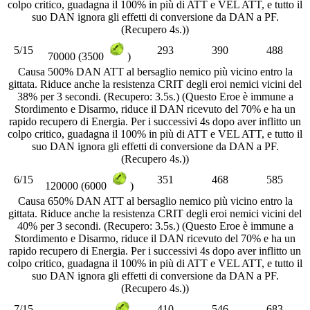
colpo critico, guadagna il 100% in più di ATT e VEL ATT, e tutto il
suo DAN ignora gli effetti di conversione da DAN a PF.
(Recupero 4s.))
5/15
293
390
488
70000 (3500
)
Causa 500% DAN ATT al bersaglio nemico più vicino entro la
gittata. Riduce anche la resistenza CRIT degli eroi nemici vicini del
38% per 3 secondi. (Recupero: 3.5s.) (Questo Eroe è immune a
Stordimento e Disarmo, riduce il DAN ricevuto del 70% e ha un
rapido recupero di Energia. Per i successivi 4s dopo aver inflitto un
colpo critico, guadagna il 100% in più di ATT e VEL ATT, e tutto il
suo DAN ignora gli effetti di conversione da DAN a PF.
(Recupero 4s.))
6/15
351
468
585
120000 (6000
)
Causa 650% DAN ATT al bersaglio nemico più vicino entro la
gittata. Riduce anche la resistenza CRIT degli eroi nemici vicini del
40% per 3 secondi. (Recupero: 3.5s.) (Questo Eroe è immune a
Stordimento e Disarmo, riduce il DAN ricevuto del 70% e ha un
rapido recupero di Energia. Per i successivi 4s dopo aver inflitto un
colpo critico, guadagna il 100% in più di ATT e VEL ATT, e tutto il
suo DAN ignora gli effetti di conversione da DAN a PF.
(Recupero 4s.))
7/15
410
546
683