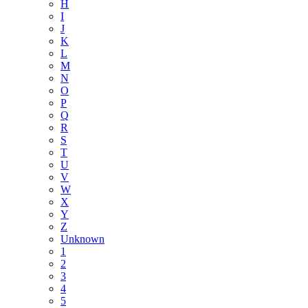
H
I
J
K
L
M
N
O
P
Q
R
S
T
U
V
W
X
Y
Z
Unknown
1
2
3
4
5