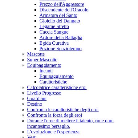
Prezzo dell'Aggressore
Discendente dell'Oracolo
Armatura del Santo
Gioiello del Dannato
Legame Stretto
Caccia Sangue
Ardore della Battaglia
Egida Curativa
Pozione Spaziotempo
Mascotte
Super Mascotte
Equipaggiamento
Incanti
Equipaggiamento
Caratteristiche
Calcolatrice caratteristiche eroi
Livello Progresso
Guardiani
Destino
Confronta le caratteristiche degli eroi
Confronta la forza degli eroi
Durante l'eroe di mettere il talento, rune o un
incantesimo bersaglio.
L'evoluzione e l'esperienza
Vesti