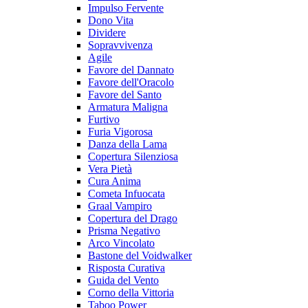
Impulso Fervente
Dono Vita
Dividere
Sopravvivenza
Agile
Favore del Dannato
Favore dell'Oracolo
Favore del Santo
Armatura Maligna
Furtivo
Furia Vigorosa
Danza della Lama
Copertura Silenziosa
Vera Pietà
Cura Anima
Cometa Infuocata
Graal Vampiro
Copertura del Drago
Prisma Negativo
Arco Vincolato
Bastone del Voidwalker
Risposta Curativa
Guida del Vento
Corno della Vittoria
Taboo Power