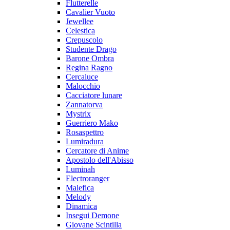
Flutterelle
Cavalier Vuoto
Jewellee
Celestica
Crepuscolo
Studente Drago
Barone Ombra
Regina Ragno
Cercaluce
Malocchio
Cacciatore lunare
Zannatorva
Mystrix
Guerriero Mako
Rosaspettro
Lumiradura
Cercatore di Anime
Apostolo dell'Abisso
Luminah
Electroranger
Malefica
Melody
Dinamica
Insegui Demone
Giovane Scintilla