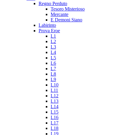
Regno Perduto
Tesoro Misterioso
Mercante
E Demoni Siano
Labirinto
Prova Eroe
L1
L2
L3
L4
L5
L6
L7
L8
L9
L10
L11
L12
L13
L14
L15
L16
L17
L18
L19