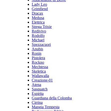
Lady Leo
Grimfiend
Dracax
Medusa
Elettrica
Strega Trixie
Redivivo
Rodolfo
Michael
Spezzacuori
Anubis
Ronin
Pistolera
Rockno
Mechtessa
Skeletica
Wallawalla
Creazione-01
Atena
Sasquatch
Espirita
Guardiana della Colomba
Cirrina
Mangia Tempesta