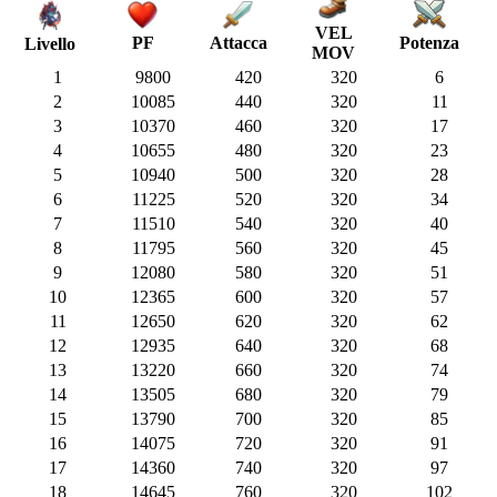
VEL
PF
Attacca
Potenza
Livello
MOV
1
9800
420
320
6
2
10085
440
320
11
3
10370
460
320
17
4
10655
480
320
23
5
10940
500
320
28
6
11225
520
320
34
7
11510
540
320
40
8
11795
560
320
45
9
12080
580
320
51
10
12365
600
320
57
11
12650
620
320
62
12
12935
640
320
68
13
13220
660
320
74
14
13505
680
320
79
15
13790
700
320
85
16
14075
720
320
91
17
14360
740
320
97
18
14645
760
320
102