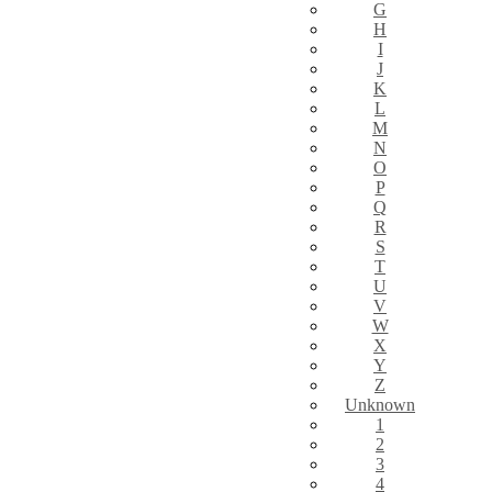
G
H
I
J
K
L
M
N
O
P
Q
R
S
T
U
V
W
X
Y
Z
Unknown
1
2
3
4