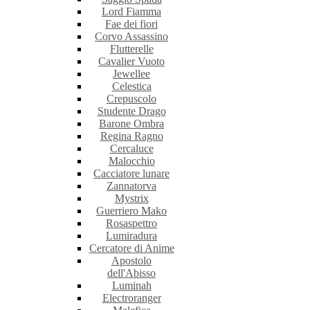
Lord Fiamma
Fae dei fiori
Corvo Assassino
Flutterelle
Cavalier Vuoto
Jewellee
Celestica
Crepuscolo
Studente Drago
Barone Ombra
Regina Ragno
Cercaluce
Malocchio
Cacciatore lunare
Zannatorva
Mystrix
Guerriero Mako
Rosaspettro
Lumiradura
Cercatore di Anime
Apostolo
dell'Abisso
Luminah
Electroranger