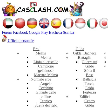
Forum
Facebook
Google Play
Bacheca
Scarica
Ufficio personale
Eroi
Gilda
Melma
Gilda. Bacheca
Melma
Battaglia
Linfa di cristallo
Guerra tra
Campione
Gilde
gelatinoso
Sfida il
Maestro Melma
Boss
Normale eroe
Battaglia
Angelo
Torcia
Cecchino
Faida
Gigante delle
Fortezza
colline
Edifici
Tecnico
Centro
Strega del gelo
Gilda