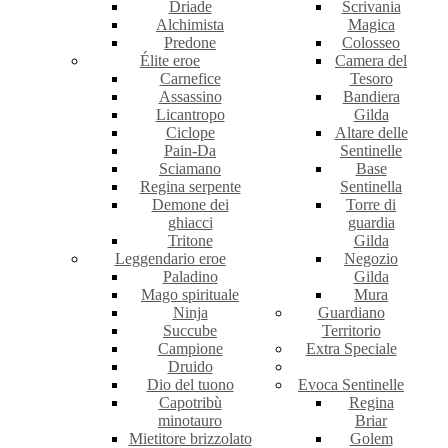
Driade
Scrivania
Alchimista
Magica
Predone
Colosseo
Élite eroe
Camera del
Carnefice
Tesoro
Assassino
Bandiera
Licantropo
Gilda
Ciclope
Altare delle
Pain-Da
Sentinelle
Sciamano
Base
Regina serpente
Sentinella
Demone dei
Torre di
ghiacci
guardia
Tritone
Gilda
Leggendario eroe
Negozio
Paladino
Gilda
Mago spirituale
Mura
Ninja
Guardiano
Succube
Territorio
Campione
Extra Speciale
Druido
Dio del tuono
Evoca Sentinelle
Capotribù
Regina
minotauro
Briar
Mietitore brizzolato
Golem