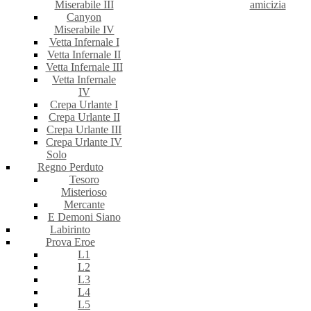
Miserabile III
amicizia
Canyon
Miserabile IV
Vetta Infernale I
Vetta Infernale II
Vetta Infernale III
Vetta Infernale
IV
Crepa Urlante I
Crepa Urlante II
Crepa Urlante III
Crepa Urlante IV
Solo
Regno Perduto
Tesoro
Misterioso
Mercante
E Demoni Siano
Labirinto
Prova Eroe
L1
L2
L3
L4
L5