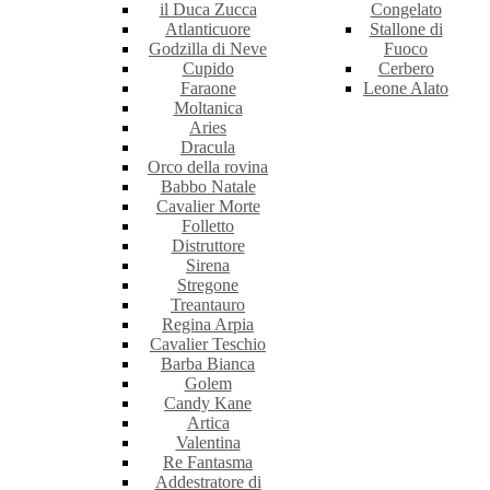
il Duca Zucca
Congelato
Atlanticuore
Stallone di
Godzilla di Neve
Fuoco
Cupido
Cerbero
Faraone
Leone Alato
Moltanica
Aries
Dracula
Orco della rovina
Babbo Natale
Cavalier Morte
Folletto
Distruttore
Sirena
Stregone
Treantauro
Regina Arpia
Cavalier Teschio
Barba Bianca
Golem
Candy Kane
Artica
Valentina
Re Fantasma
Addestratore di