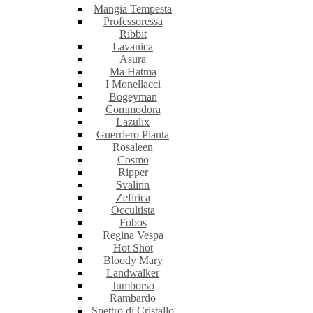
Mangia Tempesta
Professoressa
Ribbit
Lavanica
Asura
Ma Hatma
I Monellacci
Bogeyman
Commodora
Lazulix
Guerriero Pianta
Rosaleen
Cosmo
Ripper
Svalinn
Zefirica
Occultista
Fobos
Regina Vespa
Hot Shot
Bloody Mary
Landwalker
Jumborso
Rambardo
Spettro di Cristallo