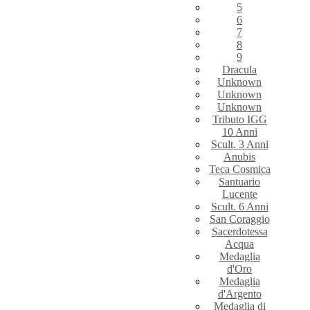
5
6
7
8
9
Dracula
Unknown
Unknown
Unknown
Tributo IGG
10 Anni
Scult. 3 Anni
Anubis
Teca Cosmica
Santuario
Lucente
Scult. 6 Anni
San Coraggio
Sacerdotessa
Acqua
Medaglia
d'Oro
Medaglia
d'Argento
Medaglia di