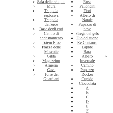
Sala delle reliquie
Rosa
Mura
Palloncini
Trappola
Fiori
esplosiva
Albero di
Trappola
Natale
dell'eroe
Pupazzo di
Base degli eroi
neve
Centro di
Strega del gelo
addestramento
Dio del tuono
Totem Eroe
Re Centauro
Piazza delle
Lapide
Mascotte
Bara
Gilda
Albero
Magazzino
Invernale
Armeria
Camino
Cava
Pupazzo
Torre dei
Rocker
Guardiani
Cupido
Cioccolata
A
B
C
D
E
F