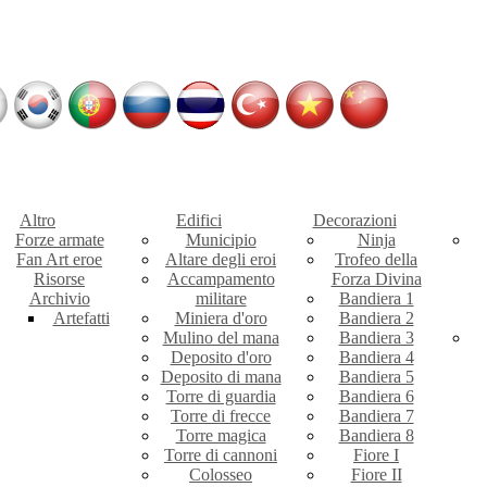
Altro
Edifici
Decorazioni
Forze armate
Municipio
Ninja
Fan Art eroe
Altare degli eroi
Trofeo della
Risorse
Accampamento
Forza Divina
Archivio
militare
Bandiera 1
Artefatti
Miniera d'oro
Bandiera 2
Mulino del mana
Bandiera 3
Deposito d'oro
Bandiera 4
Deposito di mana
Bandiera 5
Torre di guardia
Bandiera 6
Torre di frecce
Bandiera 7
Torre magica
Bandiera 8
Torre di cannoni
Fiore I
Colosseo
Fiore II