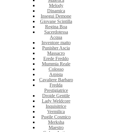
Malefica
Melody
Dinamica
Insegui Demone
Giovane Scintilla
Regina Boa
Sacerdotessa
Acqua
Inventore matto
Punisher Ascia
Massacro
Erede Freddo
Mummia Reale
Colosso
Arpista
Cavaliere Barbaro
Fredda
Prestigiatrice
Droide Gentile
Lady Weldcore
Inquisitrice
Vermilica
Pugile Cosmico
Merksha
Maestro