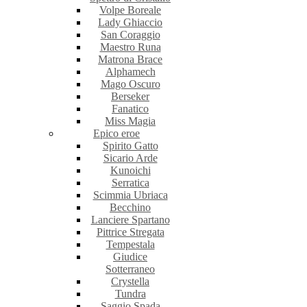
Volpe Boreale
Lady Ghiaccio
San Coraggio
Maestro Runa
Matrona Brace
Alphamech
Mago Oscuro
Berseker
Fanatico
Miss Magia
Epico eroe
Spirito Gatto
Sicario Arde
Kunoichi
Serratica
Scimmia Ubriaca
Becchino
Lanciere Spartano
Pittrice Stregata
Tempestala
Giudice
Sotterraneo
Crystella
Tundra
Saggio Spada