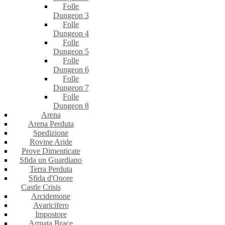
Folle
Dungeon 3
Folle
Dungeon 4
Folle
Dungeon 5
Folle
Dungeon 6
Folle
Dungeon 7
Folle
Dungeon 8
Arena
Arena Perduta
Spedizione
Rovine Aride
Prove Dimenticate
Sfida un Guardiano
Terra Perduta
Sfida d'Onore
Castle Crisis
Arcidemone
Avaricifero
Impostore
Armata Brace