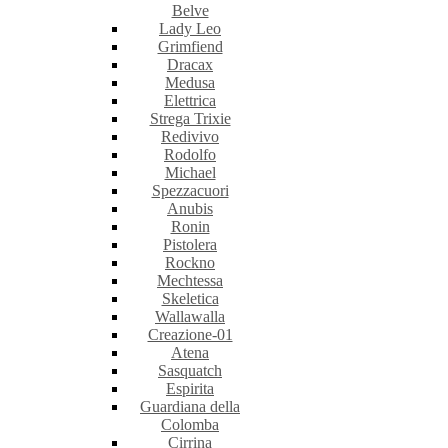
Belve
Lady Leo
Grimfiend
Dracax
Medusa
Elettrica
Strega Trixie
Redivivo
Rodolfo
Michael
Spezzacuori
Anubis
Ronin
Pistolera
Rockno
Mechtessa
Skeletica
Wallawalla
Creazione-01
Atena
Sasquatch
Espirita
Guardiana della
Colomba
Cirrina