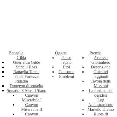
Battaglia
Oggetti
Premio
Gilda
Pacco
Accesso
Guerra tra Gilde
regalo
Giornaliero
Sfida il Boss
Eroi
Descrizione
Battaglia Torcia
Consumo
Obiettivi
Faida Fortezza
Emblemi
raggiunti
Squadra
Tavola delle
Dungeon di squadra
Missioni
Squadra E Mostri Siano
La fontana dei
Canyon
desideri
Miserabile I
Log
Canyon
Addestramento
Miserabile II
Martello Divino
Canyon
Ruota di