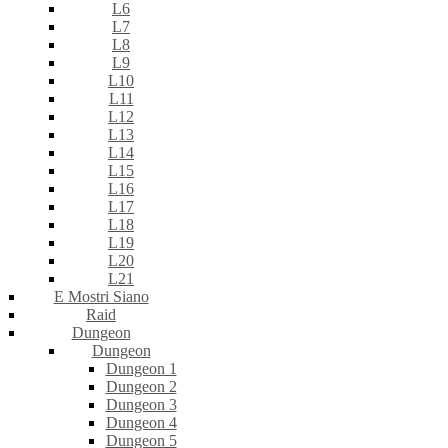
L6
L7
L8
L9
L10
L11
L12
L13
L14
L15
L16
L17
L18
L19
L20
L21
E Mostri Siano
Raid
Dungeon
Dungeon
Dungeon 1
Dungeon 2
Dungeon 3
Dungeon 4
Dungeon 5