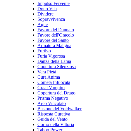
Impulso Fervente
Dono Vita
Dividere
Sopravvivenza
Agile
Favore del Dannato
Favore dell'Oracolo
Favore del Santo
Armatura Maligna
Furtivo
Furia Vigorosa
Danza della Lama
Copertura Silenziosa
Vera Pietà
Cura Anima
Cometa Infuocata
Graal Vampiro
Copertura del Drago
Prisma Negativo
Arco Vincolato
Bastone del Voidwalker
Risposta Curativa
Guida del Vento
Corno della Vittoria
Taboo Power