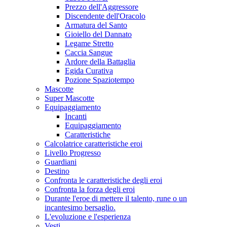
Prezzo dell'Aggressore
Discendente dell'Oracolo
Armatura del Santo
Gioiello del Dannato
Legame Stretto
Caccia Sangue
Ardore della Battaglia
Egida Curativa
Pozione Spaziotempo
Mascotte
Super Mascotte
Equipaggiamento
Incanti
Equipaggiamento
Caratteristiche
Calcolatrice caratteristiche eroi
Livello Progresso
Guardiani
Destino
Confronta le caratteristiche degli eroi
Confronta la forza degli eroi
Durante l'eroe di mettere il talento, rune o un
incantesimo bersaglio.
L'evoluzione e l'esperienza
Vesti