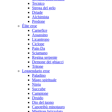
Tecnico
Strega del gelo
Driade
Alchimista
Predone
Élite eroe
Carnefice
Assassino
Licantropo
Ciclope
Pain-Da
Sciamano
Regina serpente
Demone dei ghiacci
Tritone
Leggendario eroe
Paladino
Mago spirituale
Ninja
Succube
Campione
Druido
Dio del tuono
Capotribù minotauro
Mietitore brizzolato