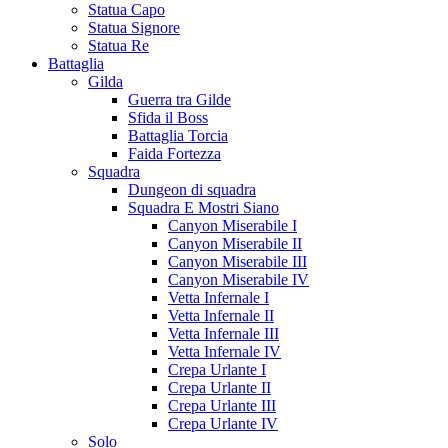
Statua Capo
Statua Signore
Statua Re
Battaglia
Gilda
Guerra tra Gilde
Sfida il Boss
Battaglia Torcia
Faida Fortezza
Squadra
Dungeon di squadra
Squadra E Mostri Siano
Canyon Miserabile I
Canyon Miserabile II
Canyon Miserabile III
Canyon Miserabile IV
Vetta Infernale I
Vetta Infernale II
Vetta Infernale III
Vetta Infernale IV
Crepa Urlante I
Crepa Urlante II
Crepa Urlante III
Crepa Urlante IV
Solo