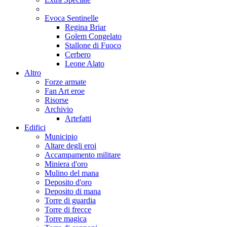
Evoca Sentinelle
Regina Briar
Golem Congelato
Stallone di Fuoco
Cerbero
Leone Alato
Altro
Forze armate
Fan Art eroe
Risorse
Archivio
Artefatti
Edifici
Municipio
Altare degli eroi
Accampamento militare
Miniera d'oro
Mulino del mana
Deposito d'oro
Deposito di mana
Torre di guardia
Torre di frecce
Torre magica