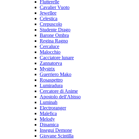
Flutterelle
Cavalier Vuoto
Jewellee
Celestica
Crepuscolo
Studente Drago
Barone Ombra
Regina Ragno
Cercaluce
Malocchio
Cacciatore lunare
Zannatorva
Mystrix
Guerriero Mako
Rosaspettro
Lumiradura
Cercatore di Anime
Apostolo dell'Abisso
Luminah
Electroranger
Malefica
Melody
Dinamica
Insegui Demone
Giovane Scintilla