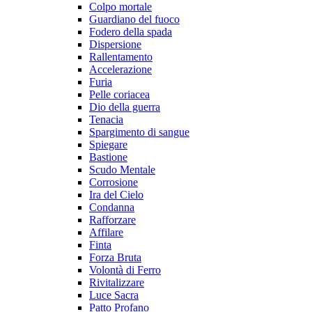
Colpo mortale
Guardiano del fuoco
Fodero della spada
Dispersione
Rallentamento
Accelerazione
Furia
Pelle coriacea
Dio della guerra
Tenacia
Spargimento di sangue
Spiegare
Bastione
Scudo Mentale
Corrosione
Ira del Cielo
Condanna
Rafforzare
Affilare
Finta
Forza Bruta
Volontà di Ferro
Rivitalizzare
Luce Sacra
Patto Profano