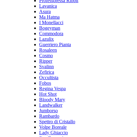
Professoressa Ribbit
Lavanica
Asura
Ma Hatma
I Monellacci
Bogeyman
Commodora
Lazulix
Guerriero Pianta
Rosaleen
Cosmo
Ripper
Svalinn
Zefirica
Occultista
Fobos
Regina Vespa
Hot Shot
Bloody Mary
Landwalker
Jumborso
Rambardo
Spettro di Cristallo
Volpe Boreale
Lady Ghiaccio