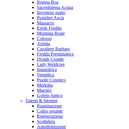
Regina Boa
Sacerdotessa Acqua
Inventore matto
Punisher Ascia
Massacro
Erede Freddo
Mummia Reale
Colosso
Arpista
Cavaliere Barbaro
Fredda Prestigiatrice
Droide Gentile
Lady Weldcore
Inquisitrice
Vermilica
Pugile Cosmico
Merksha
Maestro
Golem Antico
Talenti & Stemmi
Rianimazione
Colpo pesante
Rigenerazione
Scottatura
Autodistruzione