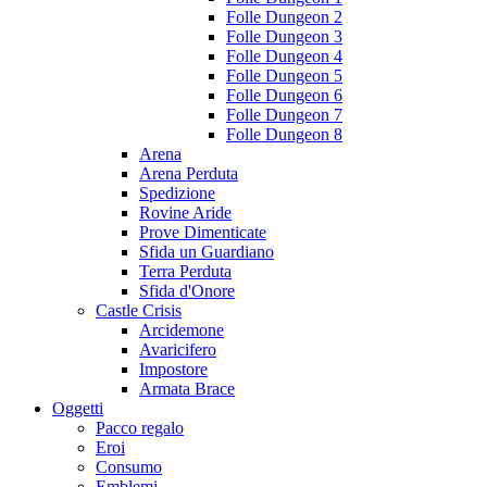
Folle Dungeon 2
Folle Dungeon 3
Folle Dungeon 4
Folle Dungeon 5
Folle Dungeon 6
Folle Dungeon 7
Folle Dungeon 8
Arena
Arena Perduta
Spedizione
Rovine Aride
Prove Dimenticate
Sfida un Guardiano
Terra Perduta
Sfida d'Onore
Castle Crisis
Arcidemone
Avaricifero
Impostore
Armata Brace
Oggetti
Pacco regalo
Eroi
Consumo
Emblemi