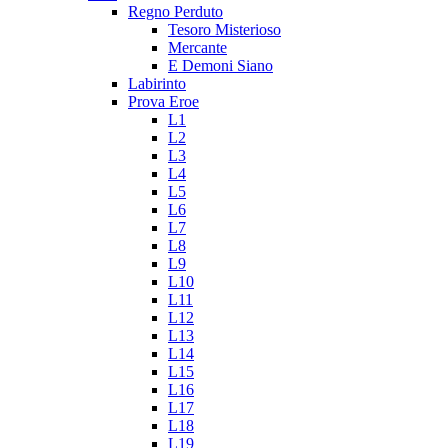
Regno Perduto
Tesoro Misterioso
Mercante
E Demoni Siano
Labirinto
Prova Eroe
L1
L2
L3
L4
L5
L6
L7
L8
L9
L10
L11
L12
L13
L14
L15
L16
L17
L18
L19