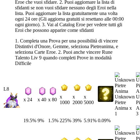
Eroe che vuoi sfidare. 2. Puoi aggiornare la lista di
sfidanti se non vuoi sfidare nessuno degli Eroi nella
lista. Puoi aggiornare la lista gratuitamente una volta
ogni 24 ore (Gli aggiorna gratuiti si resettano alle 00:00
ogni giorno). 3. Vai al Catalog Eroe per vedere tutti gli
Eroi che possono apparire come sfidanti
1. Completa una Prova per una possibilità di vincere
Distintivi d'Onore, Gemme, seleziona Pietreanima, e
seleziona Carte Eroe. 2. Puoi anche vincere Rune
Talento Liv 9 quando completi Prove in modalità
Difficile
L8
Unknown
U
x
x
x
x 24
x 40
x 80
Pietre
Pi
1000
2000
5000
Anima x
A
1
3
19.5%
9%
1.5%
225%
39%
5.91%
0.09%