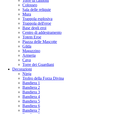
Torre di cannoni
Colosseo
Sala delle reliquie
Mura
Trappola esplosiva
Trappola dell'eroe
Base degli eroi
Centro di addestramento
Totem Eroe
Piazza delle Mascotte
Gilda
Magazzino
Armeria
Cava
Torre dei Guardiani
Decorazioni
Ninja
Trofeo della Forza Divina
Bandiera 1
Bandiera 2
Bandiera 3
Bandiera 4
Bandiera 5
Bandiera 6
Bandiera 7