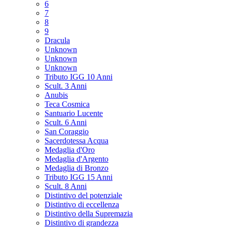
6
7
8
9
Dracula
Unknown
Unknown
Unknown
Tributo IGG 10 Anni
Scult. 3 Anni
Anubis
Teca Cosmica
Santuario Lucente
Scult. 6 Anni
San Coraggio
Sacerdotessa Acqua
Medaglia d'Oro
Medaglia d'Argento
Medaglia di Bronzo
Tributo IGG 15 Anni
Scult. 8 Anni
Distintivo del potenziale
Distintivo di eccellenza
Distintivo della Supremazia
Distintivo di grandezza