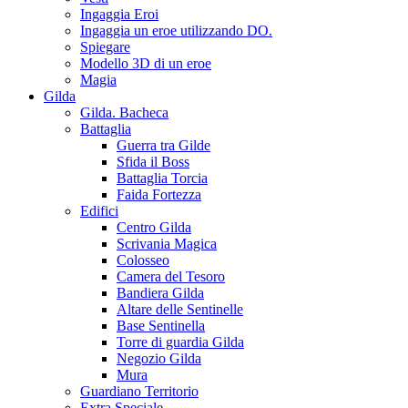
Ingaggia Eroi
Ingaggia un eroe utilizzando DO.
Spiegare
Modello 3D di un eroe
Magia
Gilda
Gilda. Bacheca
Battaglia
Guerra tra Gilde
Sfida il Boss
Battaglia Torcia
Faida Fortezza
Edifici
Centro Gilda
Scrivania Magica
Colosseo
Camera del Tesoro
Bandiera Gilda
Altare delle Sentinelle
Base Sentinella
Torre di guardia Gilda
Negozio Gilda
Mura
Guardiano Territorio
Extra Speciale