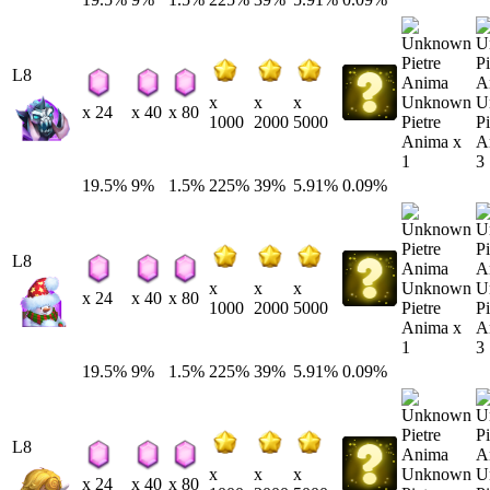
L8
Unknown
U
x
x
x
x 24
x 40
x 80
Pietre
Pi
1000
2000
5000
Anima x
A
1
3
19.5%
9%
1.5%
225%
39%
5.91%
0.09%
L8
Unknown
U
x
x
x
x 24
x 40
x 80
Pietre
Pi
1000
2000
5000
Anima x
A
1
3
19.5%
9%
1.5%
225%
39%
5.91%
0.09%
L8
Unknown
U
x
x
x
x 24
x 40
x 80