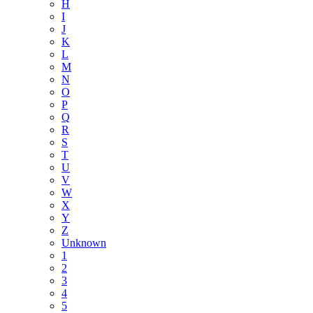
H
I
J
K
L
M
N
O
P
Q
R
S
T
U
V
W
X
Y
Z
Unknown
1
2
3
4
5