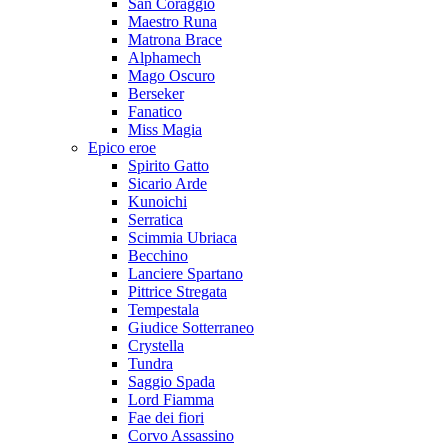
San Coraggio
Maestro Runa
Matrona Brace
Alphamech
Mago Oscuro
Berseker
Fanatico
Miss Magia
Epico eroe
Spirito Gatto
Sicario Arde
Kunoichi
Serratica
Scimmia Ubriaca
Becchino
Lanciere Spartano
Pittrice Stregata
Tempestala
Giudice Sotterraneo
Crystella
Tundra
Saggio Spada
Lord Fiamma
Fae dei fiori
Corvo Assassino