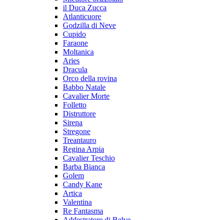
il Duca Zucca
Atlanticuore
Godzilla di Neve
Cupido
Faraone
Moltanica
Aries
Dracula
Orco della rovina
Babbo Natale
Cavalier Morte
Folletto
Distruttore
Sirena
Stregone
Treantauro
Regina Arpia
Cavalier Teschio
Barba Bianca
Golem
Candy Kane
Artica
Valentina
Re Fantasma
Addestratore di Belve