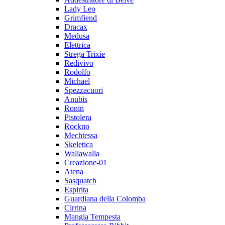
Lady Leo
Grimfiend
Dracax
Medusa
Elettrica
Strega Trixie
Redivivo
Rodolfo
Michael
Spezzacuori
Anubis
Ronin
Pistolera
Rockno
Mechtessa
Skeletica
Wallawalla
Creazione-01
Atena
Sasquatch
Espirita
Guardiana della Colomba
Cirrina
Mangia Tempesta