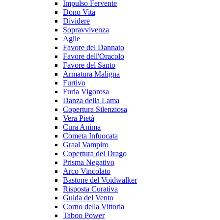
Impulso Fervente
Dono Vita
Dividere
Sopravvivenza
Agile
Favore del Dannato
Favore dell'Oracolo
Favore del Santo
Armatura Maligna
Furtivo
Furia Vigorosa
Danza della Lama
Copertura Silenziosa
Vera Pietà
Cura Anima
Cometa Infuocata
Graal Vampiro
Copertura del Drago
Prisma Negativo
Arco Vincolato
Bastone del Voidwalker
Risposta Curativa
Guida del Vento
Corno della Vittoria
Taboo Power