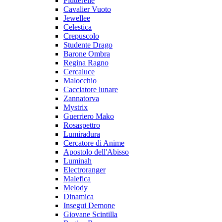
Flutterelle
Cavalier Vuoto
Jewellee
Celestica
Crepuscolo
Studente Drago
Barone Ombra
Regina Ragno
Cercaluce
Malocchio
Cacciatore lunare
Zannatorva
Mystrix
Guerriero Mako
Rosaspettro
Lumiradura
Cercatore di Anime
Apostolo dell'Abisso
Luminah
Electroranger
Malefica
Melody
Dinamica
Insegui Demone
Giovane Scintilla