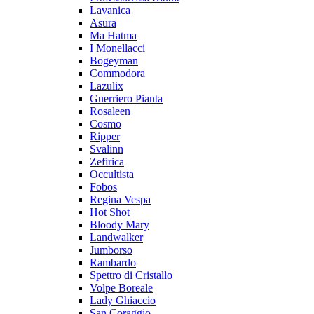
Lavanica
Asura
Ma Hatma
I Monellacci
Bogeyman
Commodora
Lazulix
Guerriero Pianta
Rosaleen
Cosmo
Ripper
Svalinn
Zefirica
Occultista
Fobos
Regina Vespa
Hot Shot
Bloody Mary
Landwalker
Jumborso
Rambardo
Spettro di Cristallo
Volpe Boreale
Lady Ghiaccio
San Coraggio