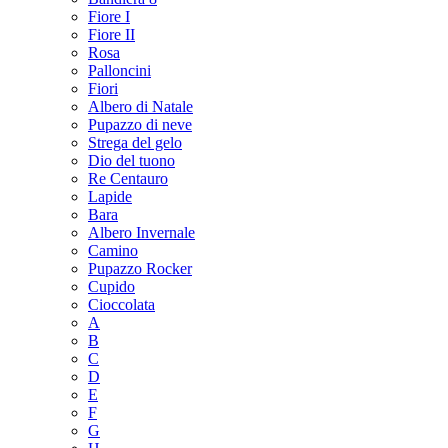
Fiore I
Fiore II
Rosa
Palloncini
Fiori
Albero di Natale
Pupazzo di neve
Strega del gelo
Dio del tuono
Re Centauro
Lapide
Bara
Albero Invernale
Camino
Pupazzo Rocker
Cupido
Cioccolata
A
B
C
D
E
F
G