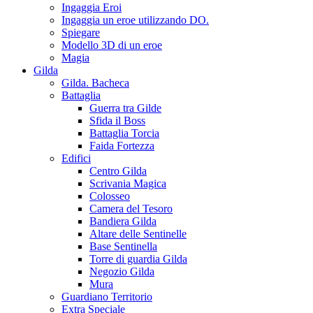
Ingaggia Eroi
Ingaggia un eroe utilizzando DO.
Spiegare
Modello 3D di un eroe
Magia
Gilda
Gilda. Bacheca
Battaglia
Guerra tra Gilde
Sfida il Boss
Battaglia Torcia
Faida Fortezza
Edifici
Centro Gilda
Scrivania Magica
Colosseo
Camera del Tesoro
Bandiera Gilda
Altare delle Sentinelle
Base Sentinella
Torre di guardia Gilda
Negozio Gilda
Mura
Guardiano Territorio
Extra Speciale