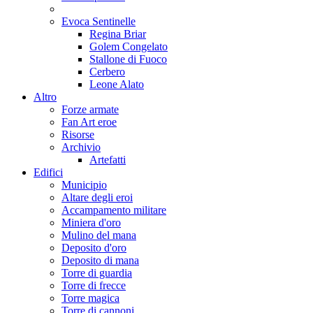
Evoca Sentinelle
Regina Briar
Golem Congelato
Stallone di Fuoco
Cerbero
Leone Alato
Altro
Forze armate
Fan Art eroe
Risorse
Archivio
Artefatti
Edifici
Municipio
Altare degli eroi
Accampamento militare
Miniera d'oro
Mulino del mana
Deposito d'oro
Deposito di mana
Torre di guardia
Torre di frecce
Torre magica
Torre di cannoni