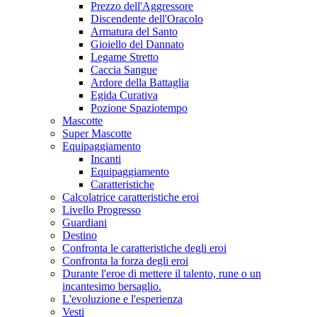
Prezzo dell'Aggressore
Discendente dell'Oracolo
Armatura del Santo
Gioiello del Dannato
Legame Stretto
Caccia Sangue
Ardore della Battaglia
Egida Curativa
Pozione Spaziotempo
Mascotte
Super Mascotte
Equipaggiamento
Incanti
Equipaggiamento
Caratteristiche
Calcolatrice caratteristiche eroi
Livello Progresso
Guardiani
Destino
Confronta le caratteristiche degli eroi
Confronta la forza degli eroi
Durante l'eroe di mettere il talento, rune o un
incantesimo bersaglio.
L'evoluzione e l'esperienza
Vesti