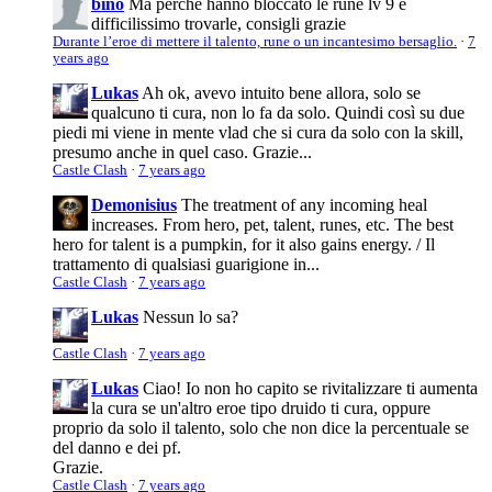
bino
Ma perché hanno bloccato le rune lv 9 e
difficilissimo trovarle, consigli grazie
Durante l’eroe di mettere il talento, rune o un incantesimo bersaglio.
·
7
years ago
Lukas
Ah ok, avevo intuito bene allora, solo se
qualcuno ti cura, non lo fa da solo. Quindi così su due
piedi mi viene in mente vlad che si cura da solo con la skill,
presumo anche in quel caso. Grazie...
Castle Clash
·
7 years ago
Demonisius
The treatment of any incoming heal
increases. From hero, pet, talent, runes, etc. The best
hero for talent is a pumpkin, for it also gains energy. / Il
trattamento di qualsiasi guarigione in...
Castle Clash
·
7 years ago
Lukas
Nessun lo sa?
Castle Clash
·
7 years ago
Lukas
Ciao! Io non ho capito se rivitalizzare ti aumenta
la cura se un'altro eroe tipo druido ti cura, oppure
proprio da solo il talento, solo che non dice la percentuale se
del danno e dei pf.
Grazie.
Castle Clash
·
7 years ago