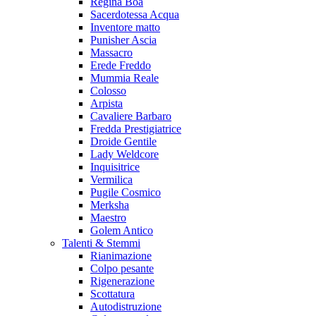
Regina Boa
Sacerdotessa Acqua
Inventore matto
Punisher Ascia
Massacro
Erede Freddo
Mummia Reale
Colosso
Arpista
Cavaliere Barbaro
Fredda Prestigiatrice
Droide Gentile
Lady Weldcore
Inquisitrice
Vermilica
Pugile Cosmico
Merksha
Maestro
Golem Antico
Talenti & Stemmi
Rianimazione
Colpo pesante
Rigenerazione
Scottatura
Autodistruzione