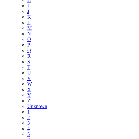
H
I
J
K
L
M
N
O
P
Q
R
S
T
U
V
W
X
Y
Z
Unknown
1
2
3
4
5