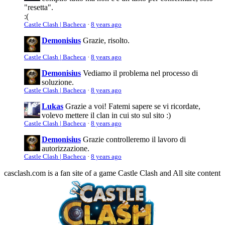
"resetta".
:(
Castle Clash | Bacheca
·
8 years ago
Demonisius
Grazie, risolto.
Castle Clash | Bacheca
·
8 years ago
Demonisius
Vediamo il problema nel processo di
soluzione.
Castle Clash | Bacheca
·
8 years ago
Lukas
Grazie a voi! Fatemi sapere se vi ricordate,
volevo mettere il clan in cui sto sul sito :)
Castle Clash | Bacheca
·
8 years ago
Demonisius
Grazie controlleremo il lavoro di
autorizzazione.
Castle Clash | Bacheca
·
8 years ago
casclash.com is a fan site of a game Castle Clash and All site content