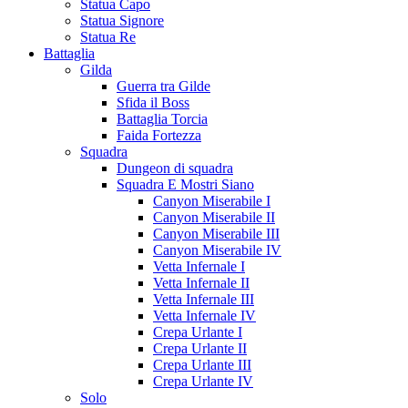
Statua Capo
Statua Signore
Statua Re
Battaglia
Gilda
Guerra tra Gilde
Sfida il Boss
Battaglia Torcia
Faida Fortezza
Squadra
Dungeon di squadra
Squadra E Mostri Siano
Canyon Miserabile I
Canyon Miserabile II
Canyon Miserabile III
Canyon Miserabile IV
Vetta Infernale I
Vetta Infernale II
Vetta Infernale III
Vetta Infernale IV
Crepa Urlante I
Crepa Urlante II
Crepa Urlante III
Crepa Urlante IV
Solo