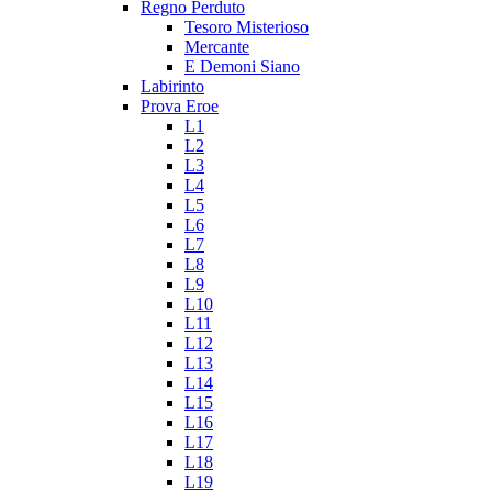
Regno Perduto
Tesoro Misterioso
Mercante
E Demoni Siano
Labirinto
Prova Eroe
L1
L2
L3
L4
L5
L6
L7
L8
L9
L10
L11
L12
L13
L14
L15
L16
L17
L18
L19