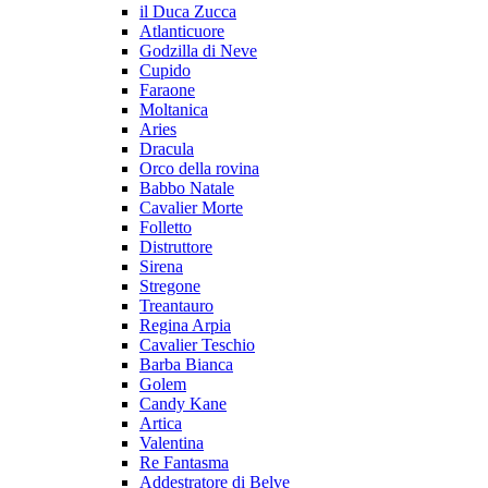
il Duca Zucca
Atlanticuore
Godzilla di Neve
Cupido
Faraone
Moltanica
Aries
Dracula
Orco della rovina
Babbo Natale
Cavalier Morte
Folletto
Distruttore
Sirena
Stregone
Treantauro
Regina Arpia
Cavalier Teschio
Barba Bianca
Golem
Candy Kane
Artica
Valentina
Re Fantasma
Addestratore di Belve