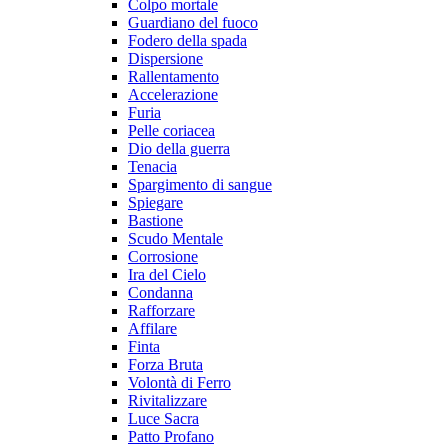
Colpo mortale
Guardiano del fuoco
Fodero della spada
Dispersione
Rallentamento
Accelerazione
Furia
Pelle coriacea
Dio della guerra
Tenacia
Spargimento di sangue
Spiegare
Bastione
Scudo Mentale
Corrosione
Ira del Cielo
Condanna
Rafforzare
Affilare
Finta
Forza Bruta
Volontà di Ferro
Rivitalizzare
Luce Sacra
Patto Profano