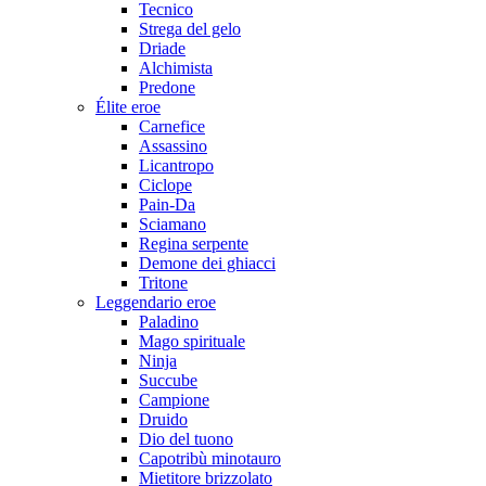
Tecnico
Strega del gelo
Driade
Alchimista
Predone
Élite eroe
Carnefice
Assassino
Licantropo
Ciclope
Pain-Da
Sciamano
Regina serpente
Demone dei ghiacci
Tritone
Leggendario eroe
Paladino
Mago spirituale
Ninja
Succube
Campione
Druido
Dio del tuono
Capotribù minotauro
Mietitore brizzolato