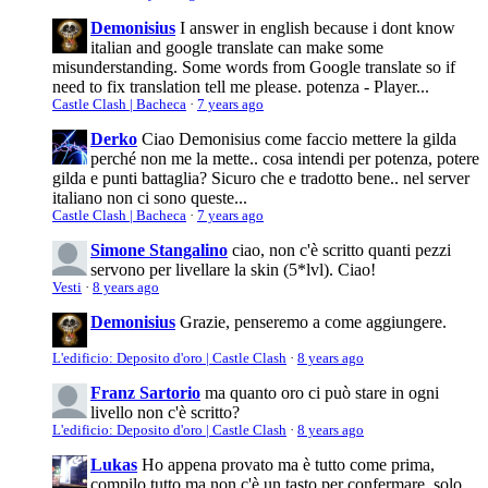
Demonisius
I answer in english because i dont know
italian and google translate can make some
misunderstanding. Some words from Google translate so if
need to fix translation tell me please. potenza - Player...
Castle Clash | Bacheca
·
7 years ago
Derko
Ciao Demonisius come faccio mettere la gilda
perché non me la mette.. cosa intendi per potenza, potere
gilda e punti battaglia? Sicuro che e tradotto bene.. nel server
italiano non ci sono queste...
Castle Clash | Bacheca
·
7 years ago
Simone Stangalino
ciao, non c'è scritto quanti pezzi
servono per livellare la skin (5*lvl). Ciao!
Vesti
·
8 years ago
Demonisius
Grazie, penseremo a come aggiungere.
L'edificio: Deposito d'oro | Castle Clash
·
8 years ago
Franz Sartorio
ma quanto oro ci può stare in ogni
livello non c'è scritto?
L'edificio: Deposito d'oro | Castle Clash
·
8 years ago
Lukas
Ho appena provato ma è tutto come prima,
compilo tutto ma non c'è un tasto per confermare, solo