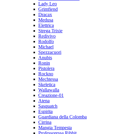
Lady Leo
Grimfiend
Dracax
Medusa
Elettrica
Strega Trixie
Redivivo
Rodolfo
Michael
Spezzacuori
Anubis
Ronin
Pistolera
Rockno
Mechtessa
Skeletica
Wallawalla
Creazione-01
Atena
Sasquatch
Espirita
Guardiana della Colomba
Cirrina
Mangia Tempesta
Professoressa Ribbit