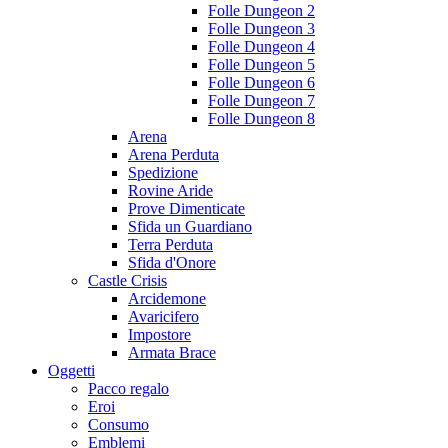
Folle Dungeon 2
Folle Dungeon 3
Folle Dungeon 4
Folle Dungeon 5
Folle Dungeon 6
Folle Dungeon 7
Folle Dungeon 8
Arena
Arena Perduta
Spedizione
Rovine Aride
Prove Dimenticate
Sfida un Guardiano
Terra Perduta
Sfida d'Onore
Castle Crisis
Arcidemone
Avaricifero
Impostore
Armata Brace
Oggetti
Pacco regalo
Eroi
Consumo
Emblemi