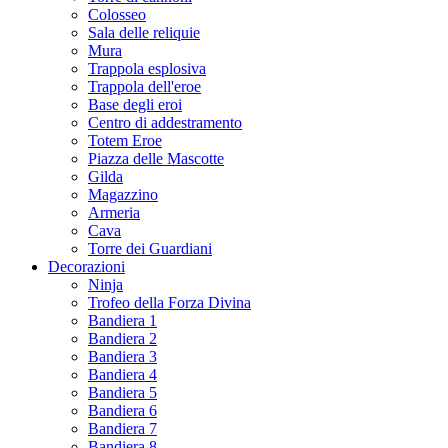
Colosseo
Sala delle reliquie
Mura
Trappola esplosiva
Trappola dell'eroe
Base degli eroi
Centro di addestramento
Totem Eroe
Piazza delle Mascotte
Gilda
Magazzino
Armeria
Cava
Torre dei Guardiani
Decorazioni
Ninja
Trofeo della Forza Divina
Bandiera 1
Bandiera 2
Bandiera 3
Bandiera 4
Bandiera 5
Bandiera 6
Bandiera 7
Bandiera 8