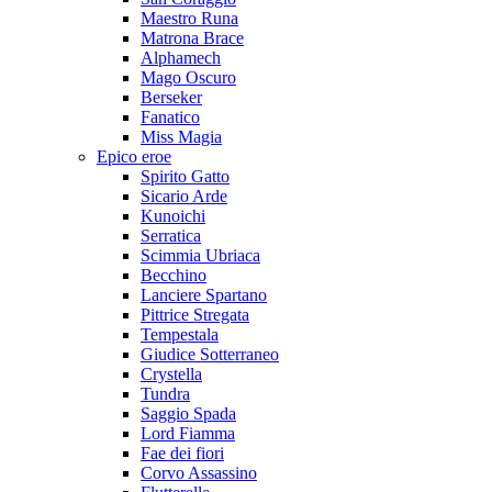
Maestro Runa
Matrona Brace
Alphamech
Mago Oscuro
Berseker
Fanatico
Miss Magia
Epico eroe
Spirito Gatto
Sicario Arde
Kunoichi
Serratica
Scimmia Ubriaca
Becchino
Lanciere Spartano
Pittrice Stregata
Tempestala
Giudice Sotterraneo
Crystella
Tundra
Saggio Spada
Lord Fiamma
Fae dei fiori
Corvo Assassino