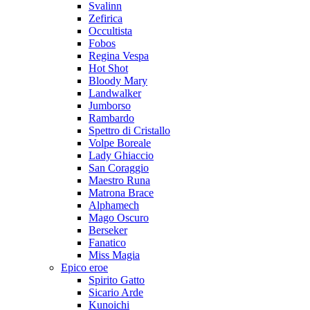
Svalinn
Zefirica
Occultista
Fobos
Regina Vespa
Hot Shot
Bloody Mary
Landwalker
Jumborso
Rambardo
Spettro di Cristallo
Volpe Boreale
Lady Ghiaccio
San Coraggio
Maestro Runa
Matrona Brace
Alphamech
Mago Oscuro
Berseker
Fanatico
Miss Magia
Epico eroe
Spirito Gatto
Sicario Arde
Kunoichi