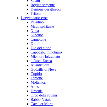
Sciamano
Regina serpente
Demone dei ghiacci
Tritone
Leggendario eroe
Paladino
Mago spirituale
Ninja
Succube
Campione
Druido
Dio del tuono
Capotribù minotauro
Mietitore brizzolato
il Duca Zucca
Atlanticuore
Godzilla di Neve
Cupido
Faraone
Moltanica
Aries
Dracula
Orco della rovina
Babbo Natale
Cavalier Morte