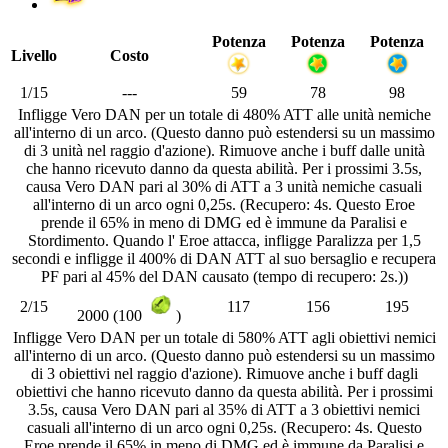
Potenza
Potenza
Potenza
Livello
Costo
1/15
---
59
78
98
Infligge Vero DAN per un totale di 480% ATT alle unità nemiche
all'interno di un arco. (Questo danno può estendersi su un massimo
di 3 unità nel raggio d'azione). Rimuove anche i buff dalle unità
che hanno ricevuto danno da questa abilità. Per i prossimi 3.5s,
causa Vero DAN pari al 30% di ATT a 3 unità nemiche casuali
all'interno di un arco ogni 0,25s. (Recupero: 4s. Questo Eroe
prende il 65% in meno di DMG ed è immune da Paralisi e
Stordimento. Quando l' Eroe attacca, infligge Paralizza per 1,5
secondi e infligge il 400% di DAN ATT al suo bersaglio e recupera
PF pari al 45% del DAN causato (tempo di recupero: 2s.))
2/15
117
156
195
2000 (100
)
Infligge Vero DAN per un totale di 580% ATT agli obiettivi nemici
all'interno di un arco. (Questo danno può estendersi su un massimo
di 3 obiettivi nel raggio d'azione). Rimuove anche i buff dagli
obiettivi che hanno ricevuto danno da questa abilità. Per i prossimi
3.5s, causa Vero DAN pari al 35% di ATT a 3 obiettivi nemici
casuali all'interno di un arco ogni 0,25s. (Recupero: 4s. Questo
Eroe prende il 65% in meno di DMG ed è immune da Paralisi e