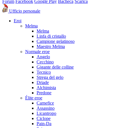
Forum
Facebook
Google Play
Bacheca
Scarica
Ufficio personale
Eroi
Melma
Melma
Linfa di cristallo
Campione gelatinoso
Maestro Melma
Normale eroe
Angelo
Cecchino
Gigante delle colline
Tecnico
Strega del gelo
Driade
Alchimista
Predone
Élite eroe
Carnefice
Assassino
Licantropo
Ciclope
Pain-Da