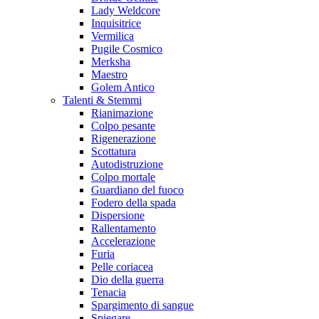
Lady Weldcore
Inquisitrice
Vermilica
Pugile Cosmico
Merksha
Maestro
Golem Antico
Talenti & Stemmi
Rianimazione
Colpo pesante
Rigenerazione
Scottatura
Autodistruzione
Colpo mortale
Guardiano del fuoco
Fodero della spada
Dispersione
Rallentamento
Accelerazione
Furia
Pelle coriacea
Dio della guerra
Tenacia
Spargimento di sangue
Spiegare