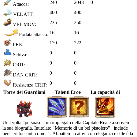
240
2048
0
Attacca:
400
400
VEL ATT:
235
250
VEL MOV:
16
16
Portata attacco:
170
222
PRE:
0
0
Schiva:
0
0
CRIT:
0
0
DAN CRIT:
0
0
Resistenza CRIT:
Torre dei Guardiani
Talenti Eroe
La capacità di
Una volta "persuase " un impiegato della Capitale Reale a scrivere
la sua biografia. Intitolato "Memorie di un bel pistolero" , include
pensieri toccanti come: 1. Abbattere i cattivi con eleganza e stile è la