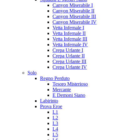
Canyon Miserabile I
Canyon Miserabile II
Canyon Miserabile III
Canyon Miserabile IV
Vetta Infernale I
Vetta Infernale II
Vetta Infernale III
Vetta Infernale IV
Crepa Urlante I
Crepa Urlante II
Crepa Urlante III
Crepa Urlante IV
Solo
Regno Perduto
Tesoro Misterioso
Mercante
E Demoni Siano
Labirinto
Prova Eroe
L1
L2
L3
L4
L5