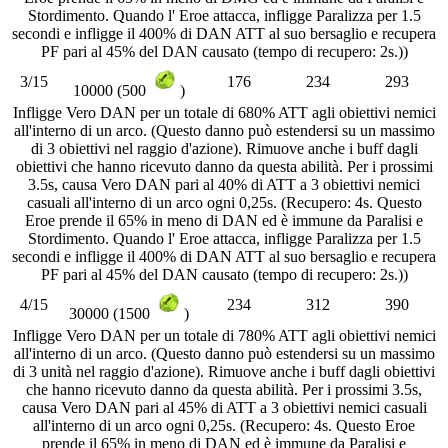
Stordimento. Quando l' Eroe attacca, infligge Paralizza per 1.5
secondi e infligge il 400% di DAN ATT al suo bersaglio e recupera
PF pari al 45% del DAN causato (tempo di recupero: 2s.))
3/15
176
234
293
10000 (500
)
Infligge Vero DAN per un totale di 680% ATT agli obiettivi nemici
all'interno di un arco. (Questo danno può estendersi su un massimo
di 3 obiettivi nel raggio d'azione). Rimuove anche i buff dagli
obiettivi che hanno ricevuto danno da questa abilità. Per i prossimi
3.5s, causa Vero DAN pari al 40% di ATT a 3 obiettivi nemici
casuali all'interno di un arco ogni 0,25s. (Recupero: 4s. Questo
Eroe prende il 65% in meno di DAN ed è immune da Paralisi e
Stordimento. Quando l' Eroe attacca, infligge Paralizza per 1.5
secondi e infligge il 400% di DAN ATT al suo bersaglio e recupera
PF pari al 45% del DAN causato (tempo di recupero: 2s.))
4/15
234
312
390
30000 (1500
)
Infligge Vero DAN per un totale di 780% ATT agli obiettivi nemici
all'interno di un arco. (Questo danno può estendersi su un massimo
di 3 unità nel raggio d'azione). Rimuove anche i buff dagli obiettivi
che hanno ricevuto danno da questa abilità. Per i prossimi 3.5s,
causa Vero DAN pari al 45% di ATT a 3 obiettivi nemici casuali
all'interno di un arco ogni 0,25s. (Recupero: 4s. Questo Eroe
prende il 65% in meno di DAN ed è immune da Paralisi e