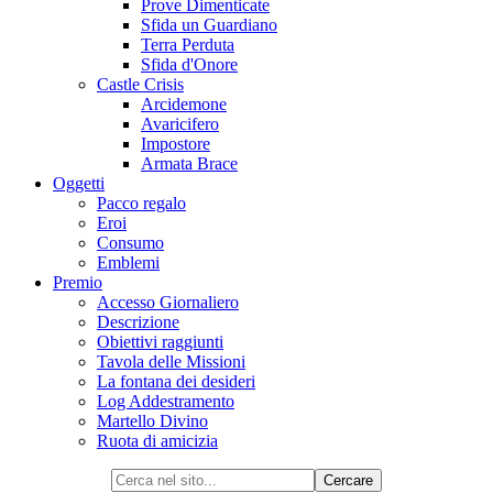
Prove Dimenticate
Sfida un Guardiano
Terra Perduta
Sfida d'Onore
Castle Crisis
Arcidemone
Avaricifero
Impostore
Armata Brace
Oggetti
Pacco regalo
Eroi
Consumo
Emblemi
Premio
Accesso Giornaliero
Descrizione
Obiettivi raggiunti
Tavola delle Missioni
La fontana dei desideri
Log Addestramento
Martello Divino
Ruota di amicizia