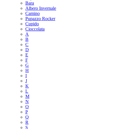
Bara
Albero Invernale
Camino
Pupazzo Rocker
Cupido
Cioccolata
A
B
C
D
E
F
G
H
I
J
K
L
M
N
O
P
Q
R
S