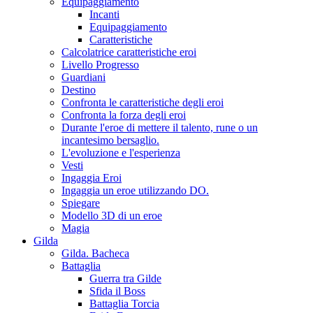
Equipaggiamento
Incanti
Equipaggiamento
Caratteristiche
Calcolatrice caratteristiche eroi
Livello Progresso
Guardiani
Destino
Confronta le caratteristiche degli eroi
Confronta la forza degli eroi
Durante l'eroe di mettere il talento, rune o un
incantesimo bersaglio.
L'evoluzione e l'esperienza
Vesti
Ingaggia Eroi
Ingaggia un eroe utilizzando DO.
Spiegare
Modello 3D di un eroe
Magia
Gilda
Gilda. Bacheca
Battaglia
Guerra tra Gilde
Sfida il Boss
Battaglia Torcia