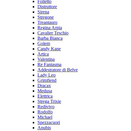
Folletto
Distruttore
Sirena
Stregone
Treantauro
Regina Arpia
Cavalier Teschio
Barba Bianca
Golem
Candy Kane
Artica
Valentina
Re Fantasma
Addestratore di Belve
Lady Leo
Grimfiend
Dracax
Medusa
Elettrica
Strega Trixie
Redivivo
Rodolfo
Michael
Spezzacuori
Anubis