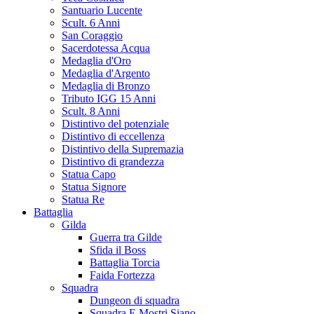
Santuario Lucente
Scult. 6 Anni
San Coraggio
Sacerdotessa Acqua
Medaglia d'Oro
Medaglia d'Argento
Medaglia di Bronzo
Tributo IGG 15 Anni
Scult. 8 Anni
Distintivo del potenziale
Distintivo di eccellenza
Distintivo della Supremazia
Distintivo di grandezza
Statua Capo
Statua Signore
Statua Re
Battaglia
Gilda
Guerra tra Gilde
Sfida il Boss
Battaglia Torcia
Faida Fortezza
Squadra
Dungeon di squadra
Squadra E Mostri Siano