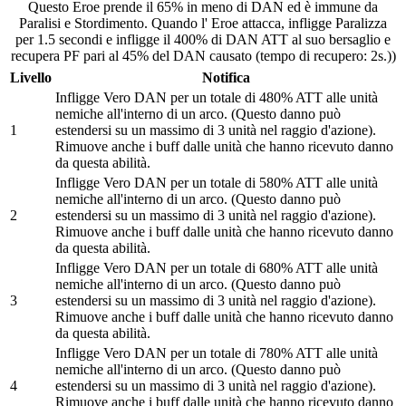
Questo Eroe prende il 65% in meno di DAN ed è immune da
Paralisi e Stordimento. Quando l' Eroe attacca, infligge Paralizza
per 1.5 secondi e infligge il 400% di DAN ATT al suo bersaglio e
recupera PF pari al 45% del DAN causato (tempo di recupero: 2s.))
Livello
Notifica
Infligge Vero DAN per un totale di 480% ATT alle unità
nemiche all'interno di un arco. (Questo danno può
1
estendersi su un massimo di 3 unità nel raggio d'azione).
Rimuove anche i buff dalle unità che hanno ricevuto danno
da questa abilità.
Infligge Vero DAN per un totale di 580% ATT alle unità
nemiche all'interno di un arco. (Questo danno può
2
estendersi su un massimo di 3 unità nel raggio d'azione).
Rimuove anche i buff dalle unità che hanno ricevuto danno
da questa abilità.
Infligge Vero DAN per un totale di 680% ATT alle unità
nemiche all'interno di un arco. (Questo danno può
3
estendersi su un massimo di 3 unità nel raggio d'azione).
Rimuove anche i buff dalle unità che hanno ricevuto danno
da questa abilità.
Infligge Vero DAN per un totale di 780% ATT alle unità
nemiche all'interno di un arco. (Questo danno può
4
estendersi su un massimo di 3 unità nel raggio d'azione).
Rimuove anche i buff dalle unità che hanno ricevuto danno