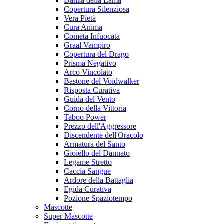
Danza della Lama
Copertura Silenziosa
Vera Pietà
Cura Anima
Cometa Infuocata
Graal Vampiro
Copertura del Drago
Prisma Negativo
Arco Vincolato
Bastone del Voidwalker
Risposta Curativa
Guida del Vento
Corno della Vittoria
Taboo Power
Prezzo dell'Aggressore
Discendente dell'Oracolo
Armatura del Santo
Gioiello del Dannato
Legame Stretto
Caccia Sangue
Ardore della Battaglia
Egida Curativa
Pozione Spaziotempo
Mascotte
Super Mascotte