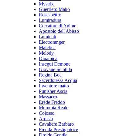
Mystrix
Guerriero Mako
Rosaspettro
Lumiradura
Cercatore di Anime
Apostolo dell'Abisso
Luminah
Electroranger
Malefica
Melody
Dinamica
Insegui Demone
Giovane Scintilla
Regina Boa
Sacerdotessa Acqua
Inventore matto
Punisher Ascia
Massacro
Erede Freddo
Mummia Reale
Colosso
Arpista
Cavaliere Barbaro
Fredda Prestigiatrice
Droide Gentile