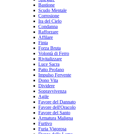
Bastione
Scudo Mentale
Corrosione
Ira del Cielo
Condanna
Rafforzare
Affilare
Finta
Forza Bruta
Volontà di Ferro
Rivitalizzare
Luce Sacra
Patto Profano
Impulso Fervente
Dono Vita
Dividere
Sopravvivenza
Agile
Favore del Dannato
Favore dell'Oracolo
Favore del Santo
Armatura Maligna
Furtivo
Furia Vigorosa