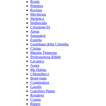
Ronin
Pistolera
Rockno
Mechtessa
Skeletica
Wallawalla
Creazione-01
Atena
Sasquatch
Espirita
Guardiana della Colomba
Cirrina
Mangia Tempesta
Professoressa Ribbit
Lavanica
Asura
Ma Hatma
I Monellacci
Bogeyman
Commodora
Lazulix
Guerriero Pianta
Rosaleen
Cosmo
Ripper