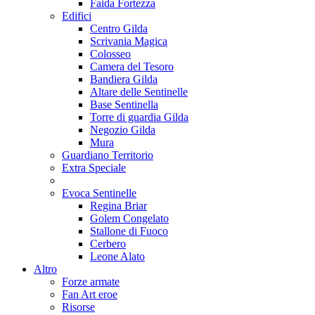
Faida Fortezza
Edifici
Centro Gilda
Scrivania Magica
Colosseo
Camera del Tesoro
Bandiera Gilda
Altare delle Sentinelle
Base Sentinella
Torre di guardia Gilda
Negozio Gilda
Mura
Guardiano Territorio
Extra Speciale
Evoca Sentinelle
Regina Briar
Golem Congelato
Stallone di Fuoco
Cerbero
Leone Alato
Altro
Forze armate
Fan Art eroe
Risorse