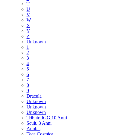
T
U
V
W
X
Y
Z
Unknown
1
2
3
4
5
6
7
8
9
Dracula
Unknown
Unknown
Unknown
Tributo IGG 10 Anni
Scult. 3 Anni
Anubis
Teca Cosmica