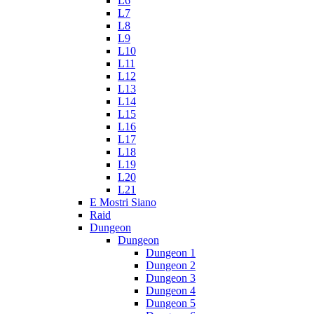
L6
L7
L8
L9
L10
L11
L12
L13
L14
L15
L16
L17
L18
L19
L20
L21
E Mostri Siano
Raid
Dungeon
Dungeon
Dungeon 1
Dungeon 2
Dungeon 3
Dungeon 4
Dungeon 5