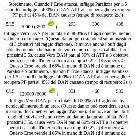
Stordimento. Quando l' Eroe attacca, infligge Paralizza per 1.5
secondi e infligge il 400% di DAN ATT al suo bersaglio e recupera
PF pari al 45% del DAN causato (tempo di recupero: 2s.))
5/15
293
390
488
70000 (3500
)
Infligge Vero DAN per un totale di 880% ATT agli obiettivi nemici
all'interno di un arco. (Questo danno può estendersi su un massimo
di 3 obiettivi nel raggio d'azione). Rimuove anche i buff dagli
obiettivi nemici che hanno ricevuto danno da questa abilità. Per i
prossimi 3.5s, causa Vero DAN pari al 50% di ATT a 3 obiettivi
nemici casuali all'interno di un arco ogni 0,25s. (Recupero: 4s.
Questo Eroe prende il 65% in meno di DAN ed è immune da
Paralisi e Stordimento. Quando l' Eroe attacca, infligge Paralizza
per 1.5 secondi e infligge il 400% di DAN ATT al suo bersaglio e
recupera PF pari al 45% del DAN causato (tempo di recupero: 2s.))
6/15
351
468
585
120000 (6000
)
Infligge Vero DAN per un totale di 1000% ATT agli obiettivi
nemici all'interno di un arco. (Questo danno può estendersi su un
massimo di 3 obiettivi nel raggio d'azione). Rimuove anche i buff
dagli obiettivi che hanno ricevuto danno da questa abilità. Per i
prossimi 3.5s, causa Vero DAN pari al 60% di ATT a 3 obiettivi
nemici casuali all'interno di un arco ogni 0,25s. (Recupero: 4s.
Questo Eroe prende il 65% in meno di DAN ed è immune da