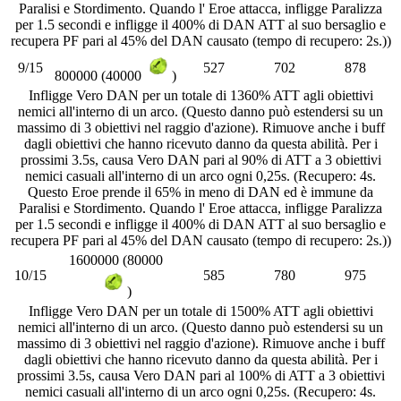
Paralisi e Stordimento. Quando l' Eroe attacca, infligge Paralizza
per 1.5 secondi e infligge il 400% di DAN ATT al suo bersaglio e
recupera PF pari al 45% del DAN causato (tempo di recupero: 2s.))
9/15
527
702
878
800000 (40000
)
Infligge Vero DAN per un totale di 1360% ATT agli obiettivi
nemici all'interno di un arco. (Questo danno può estendersi su un
massimo di 3 obiettivi nel raggio d'azione). Rimuove anche i buff
dagli obiettivi che hanno ricevuto danno da questa abilità. Per i
prossimi 3.5s, causa Vero DAN pari al 90% di ATT a 3 obiettivi
nemici casuali all'interno di un arco ogni 0,25s. (Recupero: 4s.
Questo Eroe prende il 65% in meno di DAN ed è immune da
Paralisi e Stordimento. Quando l' Eroe attacca, infligge Paralizza
per 1.5 secondi e infligge il 400% di DAN ATT al suo bersaglio e
recupera PF pari al 45% del DAN causato (tempo di recupero: 2s.))
1600000 (80000
10/15
585
780
975
)
Infligge Vero DAN per un totale di 1500% ATT agli obiettivi
nemici all'interno di un arco. (Questo danno può estendersi su un
massimo di 3 obiettivi nel raggio d'azione). Rimuove anche i buff
dagli obiettivi che hanno ricevuto danno da questa abilità. Per i
prossimi 3.5s, causa Vero DAN pari al 100% di ATT a 3 obiettivi
nemici casuali all'interno di un arco ogni 0,25s. (Recupero: 4s.