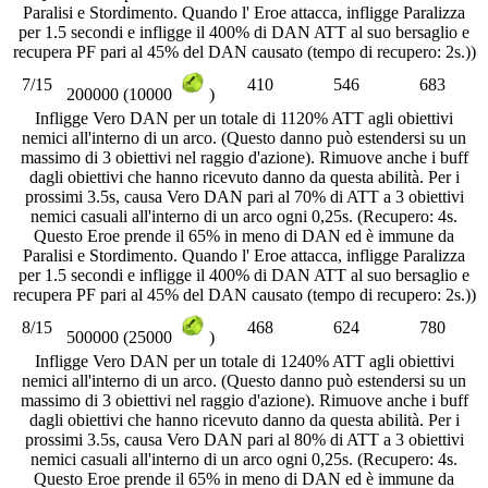
Paralisi e Stordimento. Quando l' Eroe attacca, infligge Paralizza
per 1.5 secondi e infligge il 400% di DAN ATT al suo bersaglio e
recupera PF pari al 45% del DAN causato (tempo di recupero: 2s.))
7/15
410
546
683
200000 (10000
)
Infligge Vero DAN per un totale di 1120% ATT agli obiettivi
nemici all'interno di un arco. (Questo danno può estendersi su un
massimo di 3 obiettivi nel raggio d'azione). Rimuove anche i buff
dagli obiettivi che hanno ricevuto danno da questa abilità. Per i
prossimi 3.5s, causa Vero DAN pari al 70% di ATT a 3 obiettivi
nemici casuali all'interno di un arco ogni 0,25s. (Recupero: 4s.
Questo Eroe prende il 65% in meno di DAN ed è immune da
Paralisi e Stordimento. Quando l' Eroe attacca, infligge Paralizza
per 1.5 secondi e infligge il 400% di DAN ATT al suo bersaglio e
recupera PF pari al 45% del DAN causato (tempo di recupero: 2s.))
8/15
468
624
780
500000 (25000
)
Infligge Vero DAN per un totale di 1240% ATT agli obiettivi
nemici all'interno di un arco. (Questo danno può estendersi su un
massimo di 3 obiettivi nel raggio d'azione). Rimuove anche i buff
dagli obiettivi che hanno ricevuto danno da questa abilità. Per i
prossimi 3.5s, causa Vero DAN pari al 80% di ATT a 3 obiettivi
nemici casuali all'interno di un arco ogni 0,25s. (Recupero: 4s.
Questo Eroe prende il 65% in meno di DAN ed è immune da