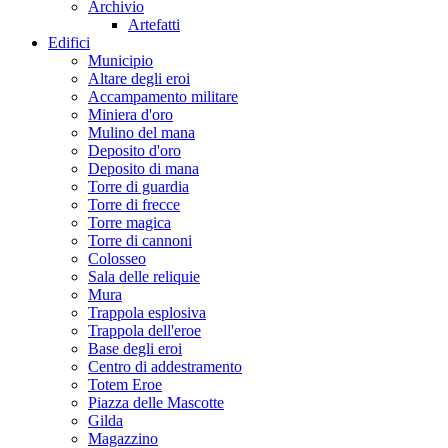
Archivio
Artefatti
Edifici
Municipio
Altare degli eroi
Accampamento militare
Miniera d'oro
Mulino del mana
Deposito d'oro
Deposito di mana
Torre di guardia
Torre di frecce
Torre magica
Torre di cannoni
Colosseo
Sala delle reliquie
Mura
Trappola esplosiva
Trappola dell'eroe
Base degli eroi
Centro di addestramento
Totem Eroe
Piazza delle Mascotte
Gilda
Magazzino