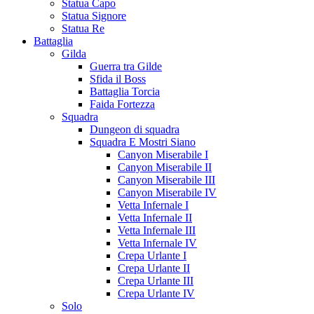
Statua Capo
Statua Signore
Statua Re
Battaglia
Gilda
Guerra tra Gilde
Sfida il Boss
Battaglia Torcia
Faida Fortezza
Squadra
Dungeon di squadra
Squadra E Mostri Siano
Canyon Miserabile I
Canyon Miserabile II
Canyon Miserabile III
Canyon Miserabile IV
Vetta Infernale I
Vetta Infernale II
Vetta Infernale III
Vetta Infernale IV
Crepa Urlante I
Crepa Urlante II
Crepa Urlante III
Crepa Urlante IV
Solo