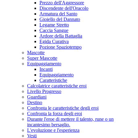
Prezzo dell'Aggressore
Discendente dell'Oracolo
Armatura del Santo
Gioiello del Dannato
Legame Stretto
Caccia Sangue
Ardore della Battaglia
Egida Curativa
Pozione Spaziotempo
Mascotte
Super Mascotte
Equipaggiamento
Incanti
Equipaggiamento
Caratteristiche
Calcolatrice caratteristiche eroi
Livello Progresso
Guardiani
Destino
Confronta le caratteristiche degli eroi
Confronta la forza degli eroi
Durante l'eroe di mettere il talento, rune o un
incantesimo bersaglio.
L'evoluzione e l'esperienza
Vesti