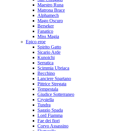
Maestro Runa
Matrona Brace
Alphamech
Mago Oscuro
Berseker
Fanatico
Miss Magia
Epico eroe
Spirito Gatto
Sicario Arde
Kunoichi
Serratica
Scimmia Ubriaca
Becchino
Lanciere Spartano
Pittrice Stregata
Tempestala
Giudice Sotterraneo
Crystella
Tundra
Saggio Spada
Lord Fiamma
Fae dei fiori
Corvo Assassino