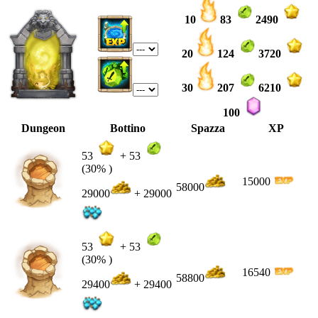
10
83
2490
20
124
3720
30
207
6210
100
Dungeon
Bottino
Spazza
XP
53
+
53
(30% )
15000
58000
29000
+ 29000
53
+
53
(30% )
16540
58800
29400
+ 29400