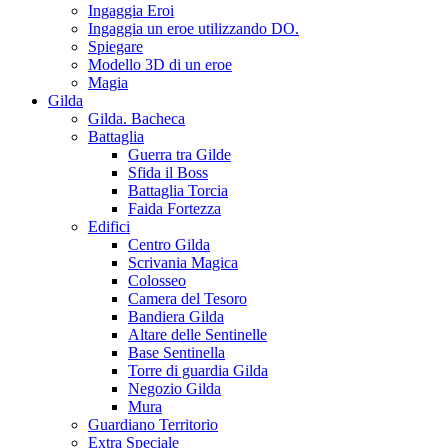
Ingaggia Eroi
Ingaggia un eroe utilizzando DO.
Spiegare
Modello 3D di un eroe
Magia
Gilda
Gilda. Bacheca
Battaglia
Guerra tra Gilde
Sfida il Boss
Battaglia Torcia
Faida Fortezza
Edifici
Centro Gilda
Scrivania Magica
Colosseo
Camera del Tesoro
Bandiera Gilda
Altare delle Sentinelle
Base Sentinella
Torre di guardia Gilda
Negozio Gilda
Mura
Guardiano Territorio
Extra Speciale