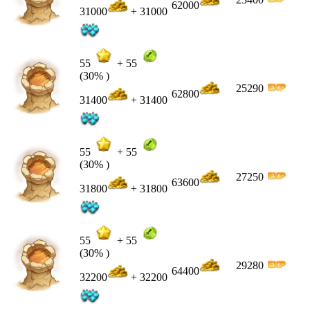
62000
31000
+ 31000
55
+
55
(30% )
25290
62800
31400
+ 31400
55
+
55
(30% )
27250
63600
31800
+ 31800
55
+
55
(30% )
29280
64400
32200
+ 32200