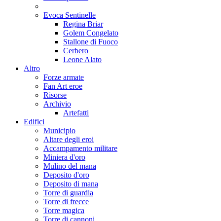
Evoca Sentinelle
Regina Briar
Golem Congelato
Stallone di Fuoco
Cerbero
Leone Alato
Altro
Forze armate
Fan Art eroe
Risorse
Archivio
Artefatti
Edifici
Municipio
Altare degli eroi
Accampamento militare
Miniera d'oro
Mulino del mana
Deposito d'oro
Deposito di mana
Torre di guardia
Torre di frecce
Torre magica
Torre di cannoni