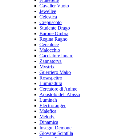
Flutterelle
Cavalier Vuoto
Jewellee
Celestica
Crepuscolo
Studente Drago
Barone Ombra
Regina Ragno
Cercaluce
Malocchio
Cacciatore lunare
Zannatorva
Mystrix
Guerriero Mako
Rosaspettro
Lumiradura
Cercatore di Anime
Apostolo dell'Abisso
Luminah
Electroranger
Malefica
Melody
Dinamica
Insegui Demone
Giovane Scintilla