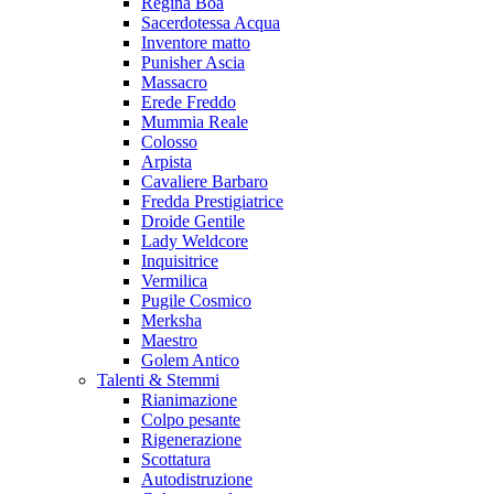
Regina Boa
Sacerdotessa Acqua
Inventore matto
Punisher Ascia
Massacro
Erede Freddo
Mummia Reale
Colosso
Arpista
Cavaliere Barbaro
Fredda Prestigiatrice
Droide Gentile
Lady Weldcore
Inquisitrice
Vermilica
Pugile Cosmico
Merksha
Maestro
Golem Antico
Talenti & Stemmi
Rianimazione
Colpo pesante
Rigenerazione
Scottatura
Autodistruzione