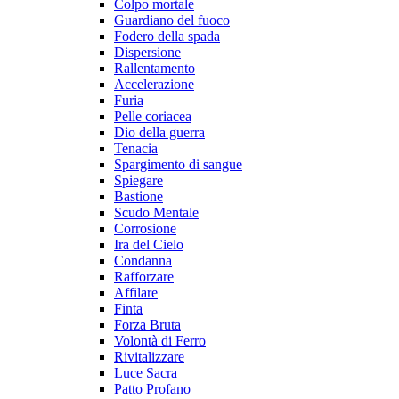
Colpo mortale
Guardiano del fuoco
Fodero della spada
Dispersione
Rallentamento
Accelerazione
Furia
Pelle coriacea
Dio della guerra
Tenacia
Spargimento di sangue
Spiegare
Bastione
Scudo Mentale
Corrosione
Ira del Cielo
Condanna
Rafforzare
Affilare
Finta
Forza Bruta
Volontà di Ferro
Rivitalizzare
Luce Sacra
Patto Profano