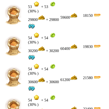
53
+
53
(30% )
18150
59600
29800
+ 29800
54
+
54
(30% )
19830
60400
30200
+ 30200
54
+
54
(30% )
21580
61200
30600
+ 30600
54
+
54
(30% )
23400