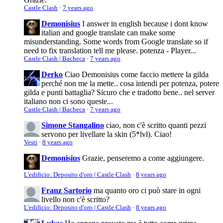
Castle Clash
·
7 years ago
Demonisius
I answer in english because i dont know
italian and google translate can make some
misunderstanding. Some words from Google translate so if
need to fix translation tell me please. potenza - Player...
Castle Clash | Bacheca
·
7 years ago
Derko
Ciao Demonisius come faccio mettere la gilda
perché non me la mette.. cosa intendi per potenza, potere
gilda e punti battaglia? Sicuro che e tradotto bene.. nel server
italiano non ci sono queste...
Castle Clash | Bacheca
·
7 years ago
Simone Stangalino
ciao, non c'è scritto quanti pezzi
servono per livellare la skin (5*lvl). Ciao!
Vesti
·
8 years ago
Demonisius
Grazie, penseremo a come aggiungere.
L'edificio: Deposito d'oro | Castle Clash
·
8 years ago
Franz Sartorio
ma quanto oro ci può stare in ogni
livello non c'è scritto?
L'edificio: Deposito d'oro | Castle Clash
·
8 years ago