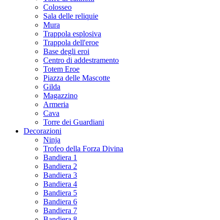
Colosseo
Sala delle reliquie
Mura
Trappola esplosiva
Trappola dell'eroe
Base degli eroi
Centro di addestramento
Totem Eroe
Piazza delle Mascotte
Gilda
Magazzino
Armeria
Cava
Torre dei Guardiani
Decorazioni
Ninja
Trofeo della Forza Divina
Bandiera 1
Bandiera 2
Bandiera 3
Bandiera 4
Bandiera 5
Bandiera 6
Bandiera 7
Bandiera 8