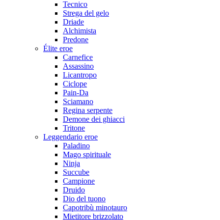
Tecnico
Strega del gelo
Driade
Alchimista
Predone
Élite eroe
Carnefice
Assassino
Licantropo
Ciclope
Pain-Da
Sciamano
Regina serpente
Demone dei ghiacci
Tritone
Leggendario eroe
Paladino
Mago spirituale
Ninja
Succube
Campione
Druido
Dio del tuono
Capotribù minotauro
Mietitore brizzolato