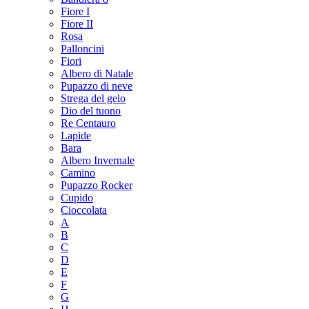
Fiore I
Fiore II
Rosa
Palloncini
Fiori
Albero di Natale
Pupazzo di neve
Strega del gelo
Dio del tuono
Re Centauro
Lapide
Bara
Albero Invernale
Camino
Pupazzo Rocker
Cupido
Cioccolata
A
B
C
D
E
F
G