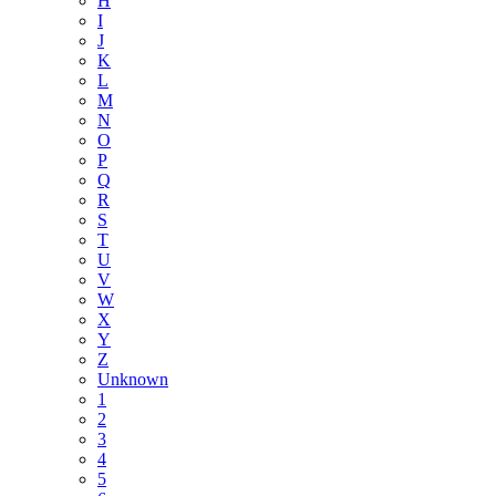
H
I
J
K
L
M
N
O
P
Q
R
S
T
U
V
W
X
Y
Z
Unknown
1
2
3
4
5