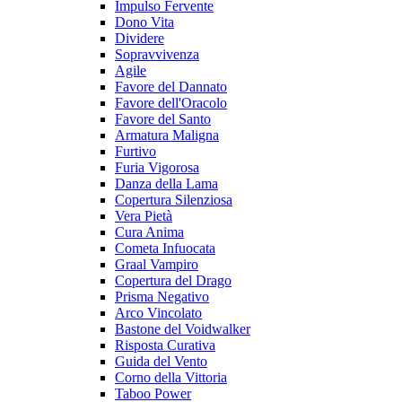
Impulso Fervente
Dono Vita
Dividere
Sopravvivenza
Agile
Favore del Dannato
Favore dell'Oracolo
Favore del Santo
Armatura Maligna
Furtivo
Furia Vigorosa
Danza della Lama
Copertura Silenziosa
Vera Pietà
Cura Anima
Cometa Infuocata
Graal Vampiro
Copertura del Drago
Prisma Negativo
Arco Vincolato
Bastone del Voidwalker
Risposta Curativa
Guida del Vento
Corno della Vittoria
Taboo Power