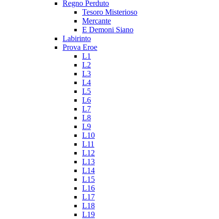
Regno Perduto
Tesoro Misterioso
Mercante
E Demoni Siano
Labirinto
Prova Eroe
L1
L2
L3
L4
L5
L6
L7
L8
L9
L10
L11
L12
L13
L14
L15
L16
L17
L18
L19