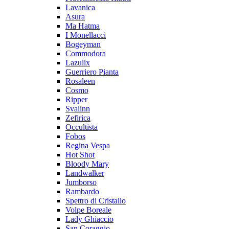
Lavanica
Asura
Ma Hatma
I Monellacci
Bogeyman
Commodora
Lazulix
Guerriero Pianta
Rosaleen
Cosmo
Ripper
Svalinn
Zefirica
Occultista
Fobos
Regina Vespa
Hot Shot
Bloody Mary
Landwalker
Jumborso
Rambardo
Spettro di Cristallo
Volpe Boreale
Lady Ghiaccio
San Coraggio