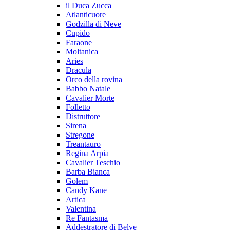
il Duca Zucca
Atlanticuore
Godzilla di Neve
Cupido
Faraone
Moltanica
Aries
Dracula
Orco della rovina
Babbo Natale
Cavalier Morte
Folletto
Distruttore
Sirena
Stregone
Treantauro
Regina Arpia
Cavalier Teschio
Barba Bianca
Golem
Candy Kane
Artica
Valentina
Re Fantasma
Addestratore di Belve