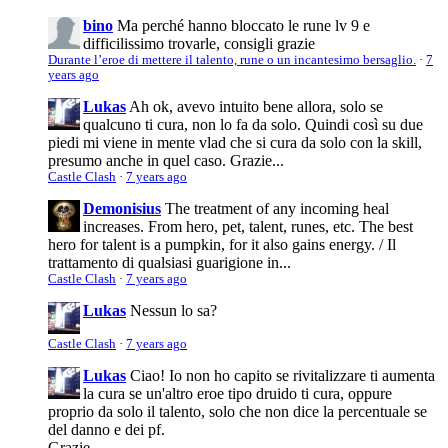
bino
Ma perché hanno bloccato le rune lv 9 e
difficilissimo trovarle, consigli grazie
Durante l’eroe di mettere il talento, rune o un incantesimo bersaglio.
·
7
years ago
Lukas
Ah ok, avevo intuito bene allora, solo se
qualcuno ti cura, non lo fa da solo. Quindi così su due
piedi mi viene in mente vlad che si cura da solo con la skill,
presumo anche in quel caso. Grazie...
Castle Clash
·
7 years ago
Demonisius
The treatment of any incoming heal
increases. From hero, pet, talent, runes, etc. The best
hero for talent is a pumpkin, for it also gains energy. / Il
trattamento di qualsiasi guarigione in...
Castle Clash
·
7 years ago
Lukas
Nessun lo sa?
Castle Clash
·
7 years ago
Lukas
Ciao! Io non ho capito se rivitalizzare ti aumenta
la cura se un'altro eroe tipo druido ti cura, oppure
proprio da solo il talento, solo che non dice la percentuale se
del danno e dei pf.
Grazie.