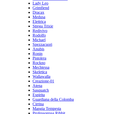
Lady Leo
Grimfiend
Dracax
Medusa
Elettrica
Strega Trixie
Redivivo
Rodolfo
Michael
Spezzacuori
Anubis
Ronin
Pistolera
Rockno
Mechtessa
Skeletica
Wallawalla
Creazione-01
Atena
Sasquatch
Espirita
Guardiana della Colomba
Cirrina
Mangia Tempesta
Professoressa Ribbit