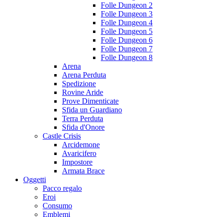
Folle Dungeon 2
Folle Dungeon 3
Folle Dungeon 4
Folle Dungeon 5
Folle Dungeon 6
Folle Dungeon 7
Folle Dungeon 8
Arena
Arena Perduta
Spedizione
Rovine Aride
Prove Dimenticate
Sfida un Guardiano
Terra Perduta
Sfida d'Onore
Castle Crisis
Arcidemone
Avaricifero
Impostore
Armata Brace
Oggetti
Pacco regalo
Eroi
Consumo
Emblemi