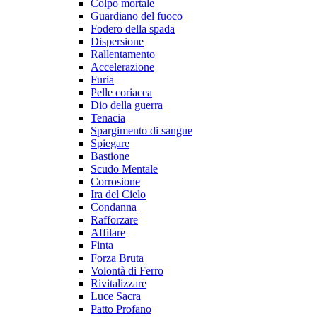
Colpo mortale
Guardiano del fuoco
Fodero della spada
Dispersione
Rallentamento
Accelerazione
Furia
Pelle coriacea
Dio della guerra
Tenacia
Spargimento di sangue
Spiegare
Bastione
Scudo Mentale
Corrosione
Ira del Cielo
Condanna
Rafforzare
Affilare
Finta
Forza Bruta
Volontà di Ferro
Rivitalizzare
Luce Sacra
Patto Profano