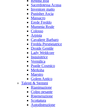
Regina Boa
Sacerdotessa Acqua
Inventore matto
Punisher Ascia
Massacro
Erede Freddo
Mummia Reale
Colosso
Arpista
Cavaliere Barbaro
Fredda Prestigiatrice
Droide Gentile
Lady Weldcore
Inquisitrice
Vermilica
Pugile Cosmico
Merksha
Maestro
Golem Antico
Talenti & Stemmi
Rianimazione
Colpo pesante
Rigenerazione
Scottatura
Autodistruzione