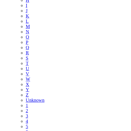
H
I
J
K
L
M
N
O
P
Q
R
S
T
U
V
W
X
Y
Z
Unknown
1
2
3
4
5