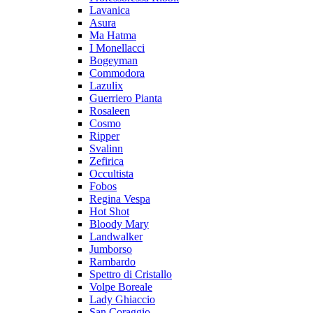
Lavanica
Asura
Ma Hatma
I Monellacci
Bogeyman
Commodora
Lazulix
Guerriero Pianta
Rosaleen
Cosmo
Ripper
Svalinn
Zefirica
Occultista
Fobos
Regina Vespa
Hot Shot
Bloody Mary
Landwalker
Jumborso
Rambardo
Spettro di Cristallo
Volpe Boreale
Lady Ghiaccio
San Coraggio