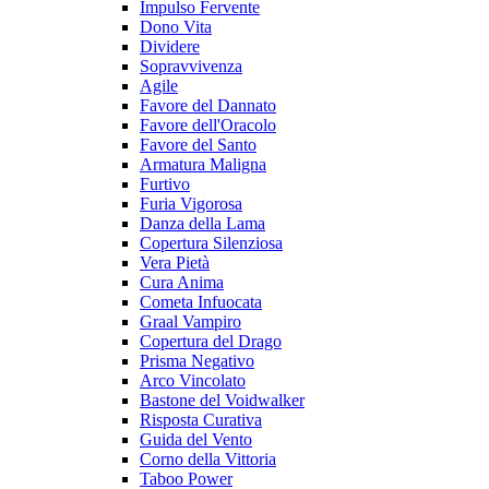
Impulso Fervente
Dono Vita
Dividere
Sopravvivenza
Agile
Favore del Dannato
Favore dell'Oracolo
Favore del Santo
Armatura Maligna
Furtivo
Furia Vigorosa
Danza della Lama
Copertura Silenziosa
Vera Pietà
Cura Anima
Cometa Infuocata
Graal Vampiro
Copertura del Drago
Prisma Negativo
Arco Vincolato
Bastone del Voidwalker
Risposta Curativa
Guida del Vento
Corno della Vittoria
Taboo Power