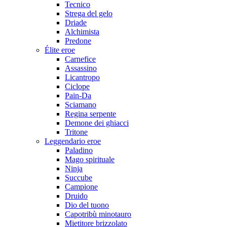
Tecnico
Strega del gelo
Driade
Alchimista
Predone
Élite eroe
Carnefice
Assassino
Licantropo
Ciclope
Pain-Da
Sciamano
Regina serpente
Demone dei ghiacci
Tritone
Leggendario eroe
Paladino
Mago spirituale
Ninja
Succube
Campione
Druido
Dio del tuono
Capotribù minotauro
Mietitore brizzolato