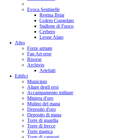
Evoca Sentinelle
Regina Briar
Golem Congelato
Stallone di Fuoco
Cerbero
Leone Alato
Altro
Forze armate
Fan Art eroe
Risorse
Archivio
Artefatti
Edifici
Municipio
Altare degli eroi
Accampamento militare
Miniera d'oro
Mulino del mana
Deposito d'oro
Deposito di mana
Torre di guardia
Torre di frecce
Torre magica
Torre di cannoni