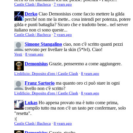
Castle Clash | Bacheca
·
7 years ago
Derko
Ciao Demonisius come faccio mettere la gilda
perché non me la mette.. cosa intendi per potenza, potere
gilda e punti battaglia? Sicuro che e tradotto bene.. nel server
italiano non ci sono queste...
Castle Clash | Bacheca
·
7 years ago
Simone Stangalino
ciao, non c'è scritto quanti pezzi
servono per livellare la skin (5*lvl). Ciao!
Vesti
·
8 years ago
Demonisius
Grazie, penseremo a come aggiungere.
L'edificio: Deposito d'oro | Castle Clash
·
8 years ago
Franz Sartorio
ma quanto oro ci può stare in ogni
livello non c'è scritto?
L'edificio: Deposito d'oro | Castle Clash
·
8 years ago
Lukas
Ho appena provato ma è tutto come prima,
compilo tutto ma non c'è un tasto per confermare, solo
"resetta".
:(
Castle Clash | Bacheca
·
8 years ago
Demonisius
Grazie, risolto.