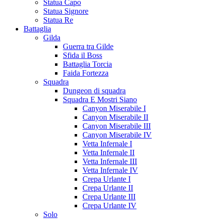
Statua Capo
Statua Signore
Statua Re
Battaglia
Gilda
Guerra tra Gilde
Sfida il Boss
Battaglia Torcia
Faida Fortezza
Squadra
Dungeon di squadra
Squadra E Mostri Siano
Canyon Miserabile I
Canyon Miserabile II
Canyon Miserabile III
Canyon Miserabile IV
Vetta Infernale I
Vetta Infernale II
Vetta Infernale III
Vetta Infernale IV
Crepa Urlante I
Crepa Urlante II
Crepa Urlante III
Crepa Urlante IV
Solo