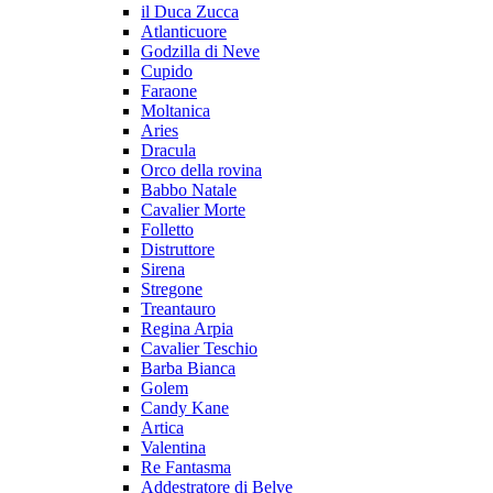
il Duca Zucca
Atlanticuore
Godzilla di Neve
Cupido
Faraone
Moltanica
Aries
Dracula
Orco della rovina
Babbo Natale
Cavalier Morte
Folletto
Distruttore
Sirena
Stregone
Treantauro
Regina Arpia
Cavalier Teschio
Barba Bianca
Golem
Candy Kane
Artica
Valentina
Re Fantasma
Addestratore di Belve