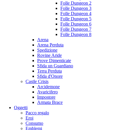
Folle Dungeon 2
Folle Dungeon 3
Folle Dungeon 4
Folle Dungeon 5
Folle Dungeon 6
Folle Dungeon 7
Folle Dungeon 8
Arena
Arena Perduta
Spedizione
Rovine Aride
Prove Dimenticate
Sfida un Guardiano
Terra Perduta
Sfida d'Onore
Castle Crisis
Arcidemone
Avaricifero
Impostore
Armata Brace
Oggetti
Pacco regalo
Eroi
Consumo
Emblemi