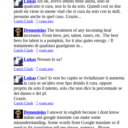
Lukas
Ah ok, avevo intuito bene allora, solo se
qualcuno ti cura, non lo fa da solo. Quindi così su due
piedi mi viene in mente vlad che si cura da solo con la skill,
presumo anche in quel caso. Grazie...
Castle Clash
·
7 years ago
Demonisius
The treatment of any incoming heal
increases. From hero, pet, talent, runes, etc. The best
hero for talent is a pumpkin, for it also gains energy. / Il
trattamento di qualsiasi guarigione in...
Castle Clash
·
7 years ago
Lukas
Nessun lo sa?
Castle Clash
·
7 years ago
Lukas
Ciao! Io non ho capito se rivitalizzare ti aumenta
la cura se un'altro eroe tipo druido ti cura, oppure
proprio da solo il talento, solo che non dice la percentuale se
del danno e dei pf.
Grazie.
Castle Clash
·
7 years ago
Demonisius
I answer in english because i dont know
italian and google translate can make some
misunderstanding. Some words from Google translate so if
need to fix translation tell me please. potenza - Player...