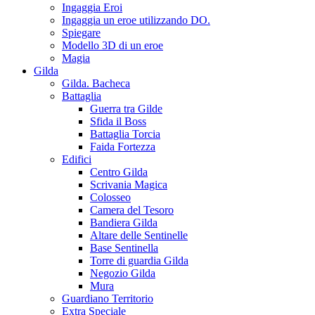
Ingaggia Eroi
Ingaggia un eroe utilizzando DO.
Spiegare
Modello 3D di un eroe
Magia
Gilda
Gilda. Bacheca
Battaglia
Guerra tra Gilde
Sfida il Boss
Battaglia Torcia
Faida Fortezza
Edifici
Centro Gilda
Scrivania Magica
Colosseo
Camera del Tesoro
Bandiera Gilda
Altare delle Sentinelle
Base Sentinella
Torre di guardia Gilda
Negozio Gilda
Mura
Guardiano Territorio
Extra Speciale