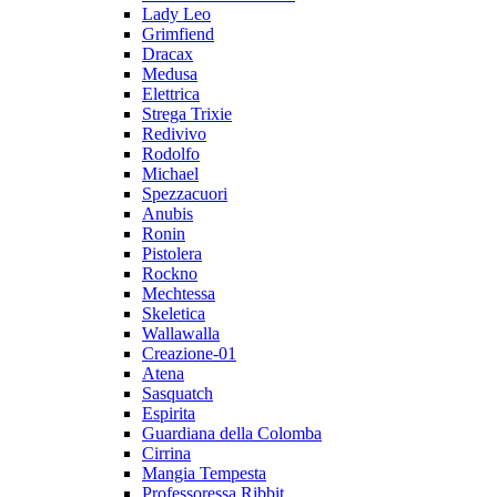
Lady Leo
Grimfiend
Dracax
Medusa
Elettrica
Strega Trixie
Redivivo
Rodolfo
Michael
Spezzacuori
Anubis
Ronin
Pistolera
Rockno
Mechtessa
Skeletica
Wallawalla
Creazione-01
Atena
Sasquatch
Espirita
Guardiana della Colomba
Cirrina
Mangia Tempesta
Professoressa Ribbit