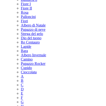
Fiore I
Fiore II
Rosa
Palloncini
Fiori
Albero di Natale
Pupazzo di neve
Strega del gelo
Dio del tuono
Re Centauro
Lapide
Bara
Albero Invernale
Camino
Pupazzo Rocker
Cupido
Cioccolata
A
B
C
D
E
F
G