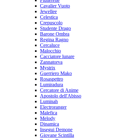
Flutterelle
Cavalier Vuoto
Jewellee
Celestica
Crepuscolo
Studente Drago
Barone Ombra
Regina Ragno
Cercaluce
Malocchio
Cacciatore lunare
Zannatorva
Mystrix
Guerriero Mako
Rosaspettro
Lumiradura
Cercatore di Anime
Apostolo dell'Abisso
Luminah
Electroranger
Malefica
Melody
Dinamica
Insegui Demone
Giovane Scintilla