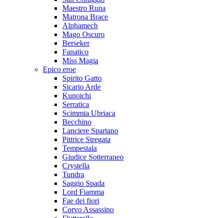
Maestro Runa
Matrona Brace
Alphamech
Mago Oscuro
Berseker
Fanatico
Miss Magia
Epico eroe
Spirito Gatto
Sicario Arde
Kunoichi
Serratica
Scimmia Ubriaca
Becchino
Lanciere Spartano
Pittrice Stregata
Tempestala
Giudice Sotterraneo
Crystella
Tundra
Saggio Spada
Lord Fiamma
Fae dei fiori
Corvo Assassino