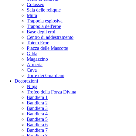
Colosseo
Sala delle reliquie
Mura
Trappola esplosiva
Trappola dell'eroe
Base degli eroi
Centro di addestramento
Totem Eroe
Piazza delle Mascotte
Gilda
Magazzino
Armeria
Cava
Torre dei Guardiani
Decorazioni
Ninja
Trofeo della Forza Divina
Bandiera 1
Bandiera 2
Bandiera 3
Bandiera 4
Bandiera 5
Bandiera 6
Bandiera 7
Bandiera 8