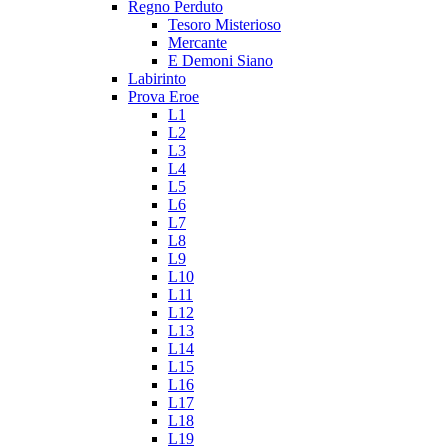
Regno Perduto
Tesoro Misterioso
Mercante
E Demoni Siano
Labirinto
Prova Eroe
L1
L2
L3
L4
L5
L6
L7
L8
L9
L10
L11
L12
L13
L14
L15
L16
L17
L18
L19