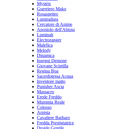
Mystrix
Guerriero Mako
Rosaspettro
Lumiradura
Cercatore di Anime
Apostolo dell'Abisso
Luminah
Electroranger
Malefica
Melody
Dinamica
Insegui Demone
Giovane Scintilla
Regina Boa
Sacerdotessa Acqua
Inventore matto
Punisher Ascia
Massacro
Erede Freddo
Mummia Reale
Colosso
Arpista
Cavaliere Barbaro
Fredda Prestigiatrice
Droide Gentile