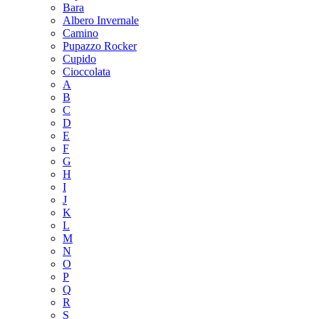
Bara
Albero Invernale
Camino
Pupazzo Rocker
Cupido
Cioccolata
A
B
C
D
E
F
G
H
I
J
K
L
M
N
O
P
Q
R
S