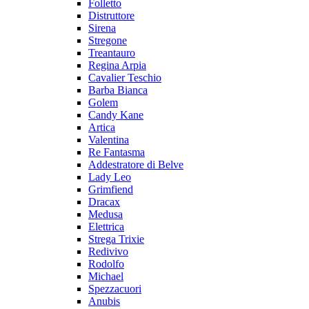
Folletto
Distruttore
Sirena
Stregone
Treantauro
Regina Arpia
Cavalier Teschio
Barba Bianca
Golem
Candy Kane
Artica
Valentina
Re Fantasma
Addestratore di Belve
Lady Leo
Grimfiend
Dracax
Medusa
Elettrica
Strega Trixie
Redivivo
Rodolfo
Michael
Spezzacuori
Anubis