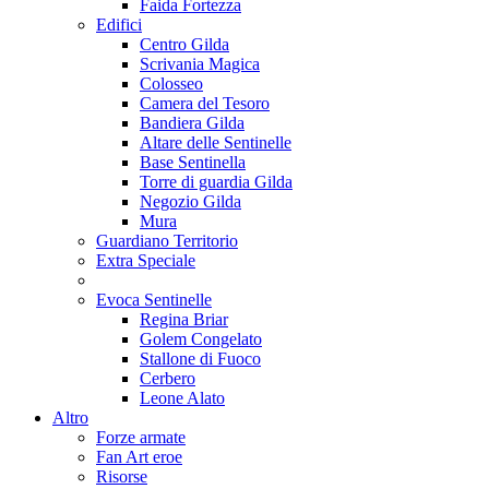
Faida Fortezza
Edifici
Centro Gilda
Scrivania Magica
Colosseo
Camera del Tesoro
Bandiera Gilda
Altare delle Sentinelle
Base Sentinella
Torre di guardia Gilda
Negozio Gilda
Mura
Guardiano Territorio
Extra Speciale
Evoca Sentinelle
Regina Briar
Golem Congelato
Stallone di Fuoco
Cerbero
Leone Alato
Altro
Forze armate
Fan Art eroe
Risorse