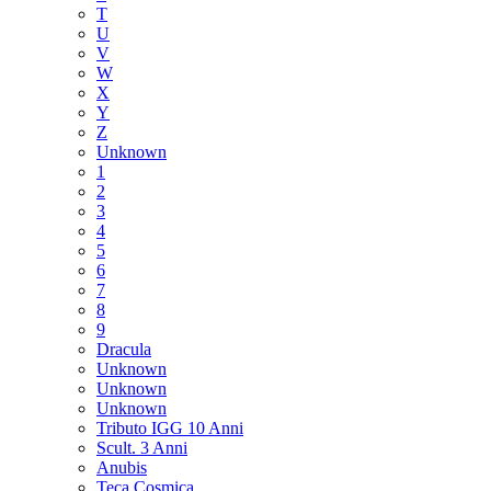
T
U
V
W
X
Y
Z
Unknown
1
2
3
4
5
6
7
8
9
Dracula
Unknown
Unknown
Unknown
Tributo IGG 10 Anni
Scult. 3 Anni
Anubis
Teca Cosmica