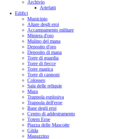
Archivio
Artefatti
Edifici
Municipio
Altare degli eroi
Accampamento militare
Miniera d'oro
Mulino del mana
Deposito d'oro
Deposito di mana
Torre di guardia
Torre di frecce
Torre magica
Torre di cannoni
Colosseo
Sala delle reliquie
Mura
Trappola esplosiva
Trappola dell'eroe
Base degli eroi
Centro di addestramento
Totem Eroe
Piazza delle Mascotte
Gilda
Magazzino