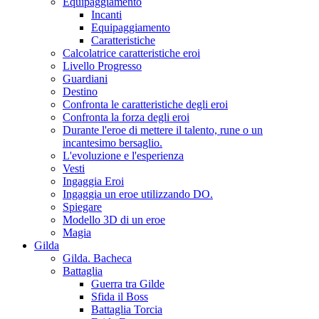
Equipaggiamento
Incanti
Equipaggiamento
Caratteristiche
Calcolatrice caratteristiche eroi
Livello Progresso
Guardiani
Destino
Confronta le caratteristiche degli eroi
Confronta la forza degli eroi
Durante l'eroe di mettere il talento, rune o un
incantesimo bersaglio.
L'evoluzione e l'esperienza
Vesti
Ingaggia Eroi
Ingaggia un eroe utilizzando DO.
Spiegare
Modello 3D di un eroe
Magia
Gilda
Gilda. Bacheca
Battaglia
Guerra tra Gilde
Sfida il Boss
Battaglia Torcia