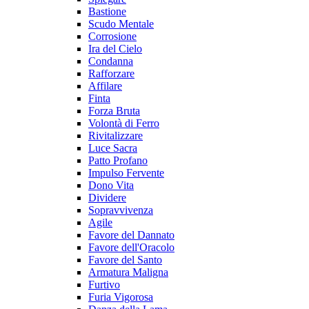
Bastione
Scudo Mentale
Corrosione
Ira del Cielo
Condanna
Rafforzare
Affilare
Finta
Forza Bruta
Volontà di Ferro
Rivitalizzare
Luce Sacra
Patto Profano
Impulso Fervente
Dono Vita
Dividere
Sopravvivenza
Agile
Favore del Dannato
Favore dell'Oracolo
Favore del Santo
Armatura Maligna
Furtivo
Furia Vigorosa