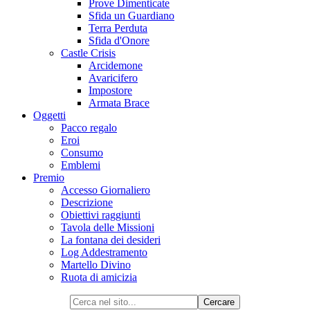
Prove Dimenticate
Sfida un Guardiano
Terra Perduta
Sfida d'Onore
Castle Crisis
Arcidemone
Avaricifero
Impostore
Armata Brace
Oggetti
Pacco regalo
Eroi
Consumo
Emblemi
Premio
Accesso Giornaliero
Descrizione
Obiettivi raggiunti
Tavola delle Missioni
La fontana dei desideri
Log Addestramento
Martello Divino
Ruota di amicizia