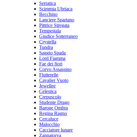
Serratica
Scimmia Ubriaca
Becchino
Lanciere Spartano
Pittrice Stregata
Tempestala
Giudice Sotterraneo
Crystella
Tundra
Saggio Spada
Lord Fiamma
Fae dei fiori
Corvo Assassino
Flutterelle
Cavalier Vuoto
Jewellee
Celestica
Crepuscolo
Studente Drago
Barone Ombra
Regina Ragno
Cercaluce
Malocchio
Cacciatore lunare
Zannatorva