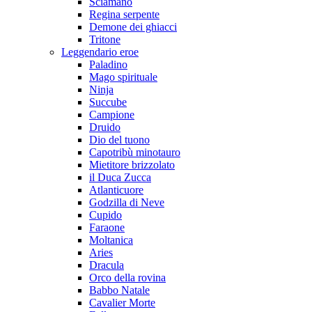
Sciamano
Regina serpente
Demone dei ghiacci
Tritone
Leggendario eroe
Paladino
Mago spirituale
Ninja
Succube
Campione
Druido
Dio del tuono
Capotribù minotauro
Mietitore brizzolato
il Duca Zucca
Atlanticuore
Godzilla di Neve
Cupido
Faraone
Moltanica
Aries
Dracula
Orco della rovina
Babbo Natale
Cavalier Morte