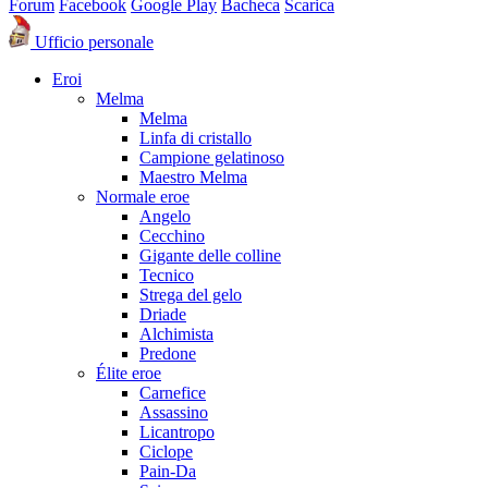
Forum
Facebook
Google Play
Bacheca
Scarica
Ufficio personale
Eroi
Melma
Melma
Linfa di cristallo
Campione gelatinoso
Maestro Melma
Normale eroe
Angelo
Cecchino
Gigante delle colline
Tecnico
Strega del gelo
Driade
Alchimista
Predone
Élite eroe
Carnefice
Assassino
Licantropo
Ciclope
Pain-Da