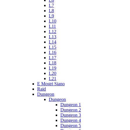
L6
L7
L8
L9
L10
L11
L12
L13
L14
L15
L16
L17
L18
L19
L20
L21
E Mostri Siano
Raid
Dungeon
Dungeon
Dungeon 1
Dungeon 2
Dungeon 3
Dungeon 4
Dungeon 5