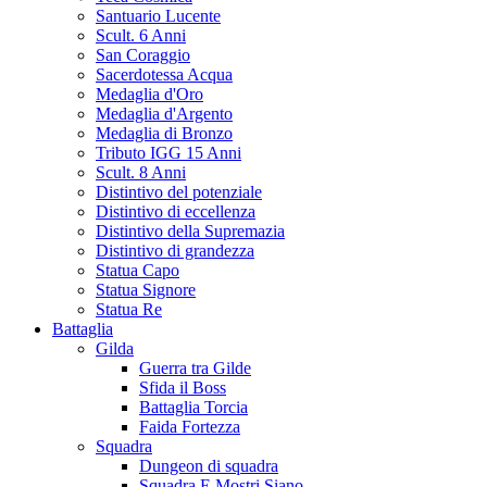
Santuario Lucente
Scult. 6 Anni
San Coraggio
Sacerdotessa Acqua
Medaglia d'Oro
Medaglia d'Argento
Medaglia di Bronzo
Tributo IGG 15 Anni
Scult. 8 Anni
Distintivo del potenziale
Distintivo di eccellenza
Distintivo della Supremazia
Distintivo di grandezza
Statua Capo
Statua Signore
Statua Re
Battaglia
Gilda
Guerra tra Gilde
Sfida il Boss
Battaglia Torcia
Faida Fortezza
Squadra
Dungeon di squadra
Squadra E Mostri Siano