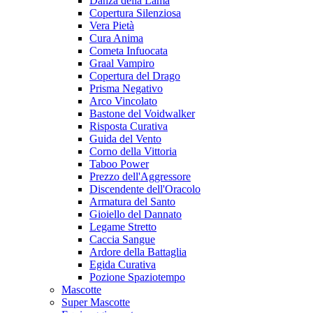
Danza della Lama
Copertura Silenziosa
Vera Pietà
Cura Anima
Cometa Infuocata
Graal Vampiro
Copertura del Drago
Prisma Negativo
Arco Vincolato
Bastone del Voidwalker
Risposta Curativa
Guida del Vento
Corno della Vittoria
Taboo Power
Prezzo dell'Aggressore
Discendente dell'Oracolo
Armatura del Santo
Gioiello del Dannato
Legame Stretto
Caccia Sangue
Ardore della Battaglia
Egida Curativa
Pozione Spaziotempo
Mascotte
Super Mascotte