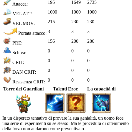
195
1649
2735
Attacca:
1000
1000
1000
VEL ATT:
215
230
230
VEL MOV:
3
3
3
Portata attacco:
156
200
286
PRE:
0
0
0
Schiva:
0
0
0
CRIT:
0
0
0
DAN CRIT:
0
0
0
Resistenza CRIT:
Torre dei Guardiani
Talenti Eroe
La capacità di
In un disperato tentativo di provare la sua genialità, un uomo fece
una serie di esperimenti su se stesso. Ma le procedura di ottenimento
della forza non andarono come preventivato...