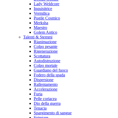
Lady Weldcore
Inquisitrice
Vermilica
Pugile Cosmico
Merksha
Maestro
Golem Antico
Talenti & Stemmi
Rianimazione
Colpo pesante
Rigenerazione
Scottatura
Autodistruzione
Colpo mortale
Guardiano del fuoco
Fodero della spada
Dispersione
Rallentamento
Accelerazione
Furia
Pelle coriacea
Dio della guerra
Tenacia
Spargimento di sangue
Spiegare