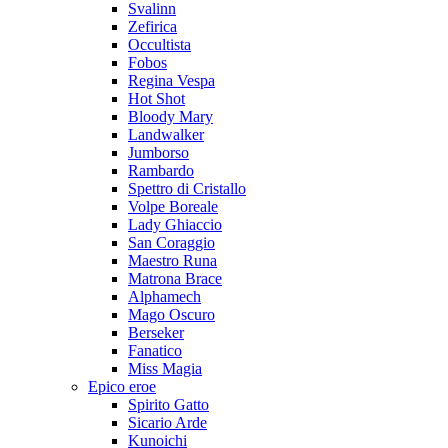
Svalinn
Zefirica
Occultista
Fobos
Regina Vespa
Hot Shot
Bloody Mary
Landwalker
Jumborso
Rambardo
Spettro di Cristallo
Volpe Boreale
Lady Ghiaccio
San Coraggio
Maestro Runa
Matrona Brace
Alphamech
Mago Oscuro
Berseker
Fanatico
Miss Magia
Epico eroe
Spirito Gatto
Sicario Arde
Kunoichi