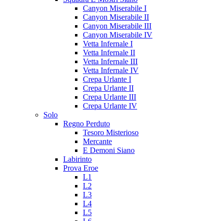
Canyon Miserabile I
Canyon Miserabile II
Canyon Miserabile III
Canyon Miserabile IV
Vetta Infernale I
Vetta Infernale II
Vetta Infernale III
Vetta Infernale IV
Crepa Urlante I
Crepa Urlante II
Crepa Urlante III
Crepa Urlante IV
Solo
Regno Perduto
Tesoro Misterioso
Mercante
E Demoni Siano
Labirinto
Prova Eroe
L1
L2
L3
L4
L5