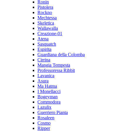
Ronin
Pistolera
Rockno
Mechtessa
Skeletica
Wallawalla
Creazione-01
Atena
Sasquatch
Espirita
Guardiana della Colomba
Cirrina
Mangia Tempesta
Professoressa Ribbit
Lavanica
Asura
Ma Hatma
I Monellacci
Bogeyman
Commodora
Lazulix
Guerriero Pianta
Rosaleen
Cosmo
Ripper